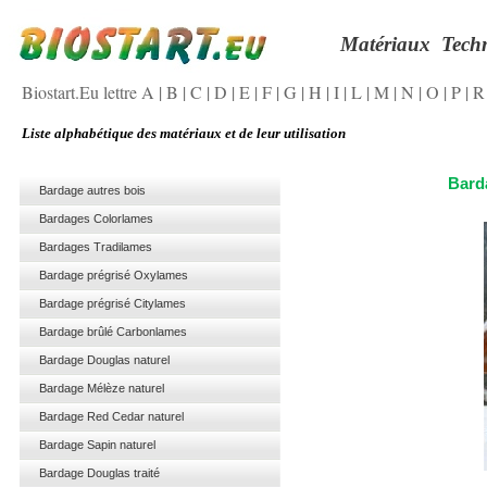
Matériaux
Tech
Biostart.Eu lettre A
|
B
|
C
|
D
|
E
|
F
|
G
|
H
|
I
|
L
|
M
|
N
|
O
|
P
|
Liste alphabétique des matériaux et de leur utilisation
Bard
Bardage autres bois
Bardages Colorlames
Bardages Tradilames
Bardage prégrisé Oxylames
Bardage prégrisé Citylames
Bardage brûlé Carbonlames
Bardage Douglas naturel
Bardage Mélèze naturel
Bardage Red Cedar naturel
Bardage Sapin naturel
Bardage Douglas traité