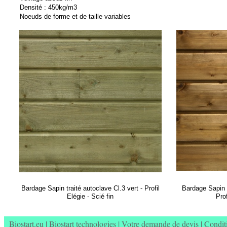
Densité : 450kg/m3
Noeuds de forme et de taille variables
Bardage Sapin traité autoclave Cl.3 vert -
Profil
Bardage Sapin t
Elégie -
Scié fin
Prof
Biostart.eu
|
Biostart technologies
|
Votre demande de devis
|
Condit