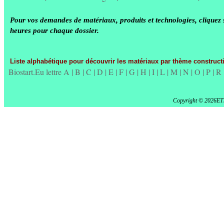
Pour vos demandes de matériaux, produits et technologies, cliquez 
heures pour chaque dossier.
Liste alphabétique pour découvrir les matériaux par thème constructi
Biostart.Eu lettre A
|
B
|
C
|
D
|
E
|
F
|
G
|
H
|
I
|
L
|
M
|
N
|
O
|
P
|
R
Copyright © 2026ET