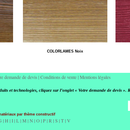
COLORLAMES Noix
re demande de devis
|
Conditions de vente
|
Mentions légales
its et technologies, cliquez sur l’onglet « Votre demande de devis ». 
matériaux par thème constructif
G
|
H
|
I
|
L
|
M
|
N
|
O
|
P
|
R
|
S
|
T
|
V