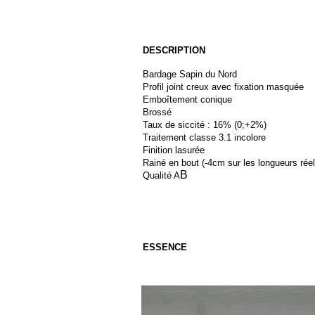
DESCRIPTION
Bardage Sapin du Nord
Profil joint creux avec fixation masquée
Emboîtement conique
Brossé
Taux de siccité : 16% (0;+2%)
Traitement classe 3.1 incolore
Finition lasurée
Rainé en bout (-
4cm sur les longueurs réel
B
Qualité A
ESSENCE
Sapin du Nord
Provenance : Scandinavie
Issu de forêts durablement exploitées
Veinage assez fin
Densité : 450kg/m3