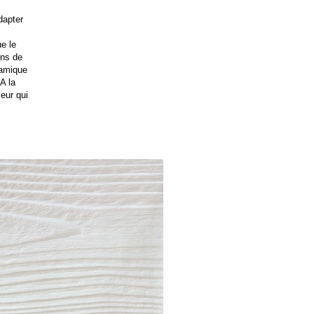
apter
e le
ons de
namique
A la
eur qui