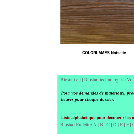
COLORLAMES Noisette
Biostart.eu
|
Biostart technologies
|
Vot
Pour vos demandes de matériaux, produ
heures pour chaque dossier.
Liste alphabétique pour découvrir les 
Biostart.Eu lettre A
|
B
|
C
|
D
|
E
|
F
|