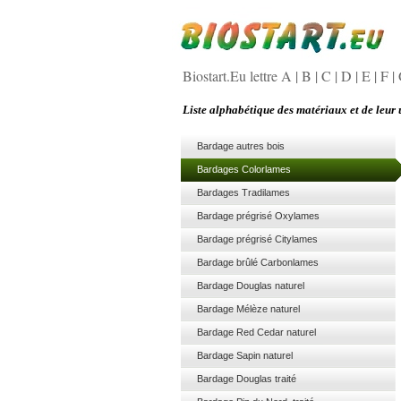
Biostart.Eu lettre A
|
B
|
C
|
D
|
E
|
F
|
Liste alphabétique des matériaux et de leur u
Bardage autres bois
Bardages Colorlames
Bardages Tradilames
Bardage prégrisé Oxylames
Bardage prégrisé Citylames
Bardage brûlé Carbonlames
Bardage Douglas naturel
Bardage Mélèze naturel
Bardage Red Cedar naturel
Bardage Sapin naturel
Bardage Douglas traité