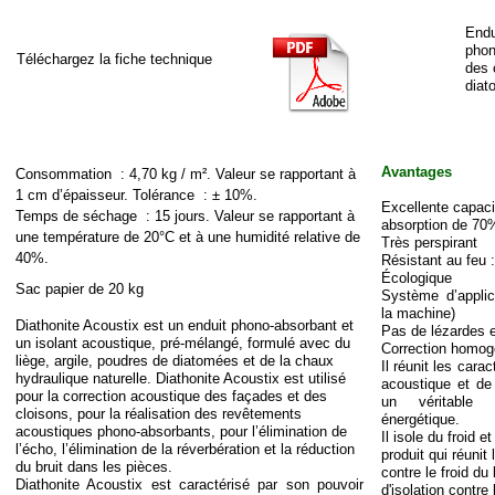
Endu
phon
Téléchargez la fiche technique
des 
diat
Avantages
Consommation : 4,70 kg / m². Valeur se rapportant à
1 cm d’épaisseur. Tolérance : ± 10%.
Excellente capaci
Temps de séchage : 15 jours. Valeur se rapportant à
absorption de 70%
une température de 20°C et à une humidité relative de
Très perspirant
40%.
Résistant au feu 
Écologique
Sac papier de 20 kg
Système d’applica
la machine)
Diathonite Acoustix est un enduit phono-
absorbant et
Pas de lézardes e
un isolant acoustique, pré-
mélangé, formulé avec du
Correction homog
liège, argile, poudres de diatomées et de la chaux
Il réunit les carac
hydraulique naturelle. Diathonite Acoustix est utilisé
acoustique et de 
pour la correction acoustique des façades et des
un véritable 
cloisons, pour la réalisation des revêtements
énergétique.
acoustiques phono-
absorbants, pour l’élimination de
Il isole du froid e
l’écho, l’élimination de la réverbération et la réduction
produit qui réunit 
du bruit dans les pièces.
contre le froid du 
Diathonite Acoustix est caractérisé par son pouvoir
d'isolation contre 