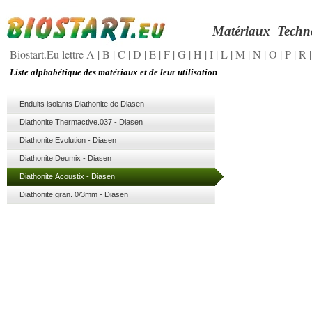
Matériaux
Techn
Biostart.Eu lettre A
|
B
|
C
|
D
|
E
|
F
|
G
|
H
|
I
|
L
|
M
|
N
|
O
|
P
|
R
Liste alphabétique des matériaux et de leur utilisation
Enduits isolants Diathonite de Diasen
Diathonite Thermactive.037 - Diasen
Diathonite Evolution - Diasen
Diathonite Deumix - Diasen
Diathonite Acoustix - Diasen
Diathonite gran. 0/3mm - Diasen