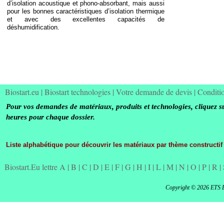
d’isolation acoustique et phono-
absorbant, mais aussi
pour les bonnes caractéristiques d’isolation thermique
et avec des excellentes capacités de
déshumidification.
Biostart.eu
|
Biostart technologies
|
Votre demande de devis
|
Conditi
Pour vos demandes de matériaux, produits et technologies, cliquez s
heures pour chaque dossier.
Liste alphabétique pour découvrir les matériaux par thème constructif
Biostart.Eu lettre A
|
B
|
C
|
D
|
E
|
F
|
G
|
H
|
I
|
L
|
M
|
N
|
O
|
P
|
R
|
Copyright © 2026 ETS 