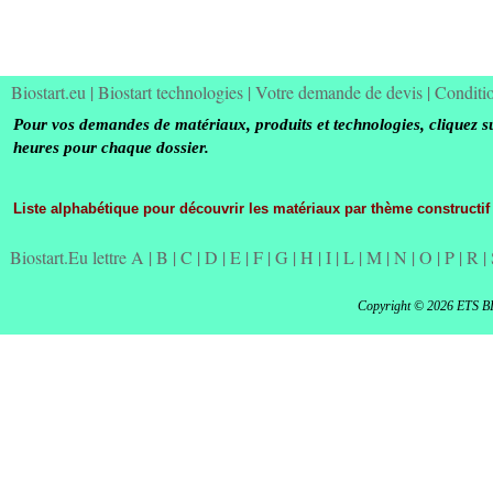
Biostart.eu
|
Biostart technologies
|
Votre demande de devis
|
Conditi
Pour vos demandes de matériaux, produits et technologies, cliquez s
heures pour chaque dossier.
Liste alphabétique pour découvrir les matériaux par thème constructif
Biostart.Eu lettre A
|
B
|
C
|
D
|
E
|
F
|
G
|
H
|
I
|
L
|
M
|
N
|
O
|
P
|
R
|
Copyright © 2026 ETS B