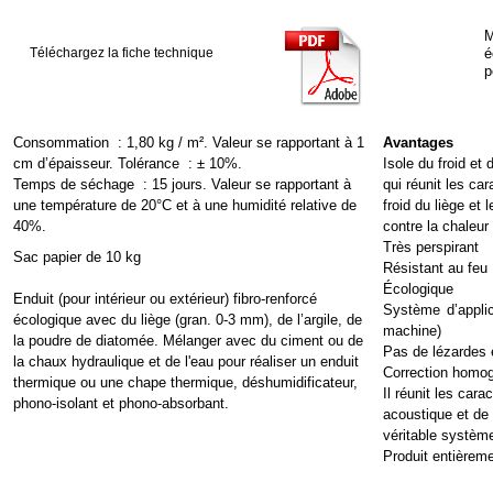
M
Téléchargez la fiche technique
é
p
Consommation : 1,80 kg / m². Valeur se rapportant à 1
Avantages
cm d’épaisseur. Tolérance : ± 10%.
Isole du froid et d
Temps de séchage : 15 jours. Valeur se rapportant à
qui réunit les car
une température de 20°C et à une humidité relative de
froid du liège et 
40%.
contre la chaleur 
Très perspirant
Sac papier de 10 kg
Résistant au feu 
Écologique
Enduit (pour intérieur ou extérieur) fibro-
renforcé
Système d’applic
écologique avec du liège (gran. 0-
3 mm), de l’argile, de
machine)
la poudre de diatomée. Mélanger avec du ciment ou de
Pas de lézardes e
la chaux hydraulique et de l'eau pour réaliser un enduit
Correction homo
thermique ou une chape thermique, déshumidificateur,
Il réunit les cara
phono-
isolant et phono-
absorbant.
acoustique et de 
véritable système
Produit entièreme