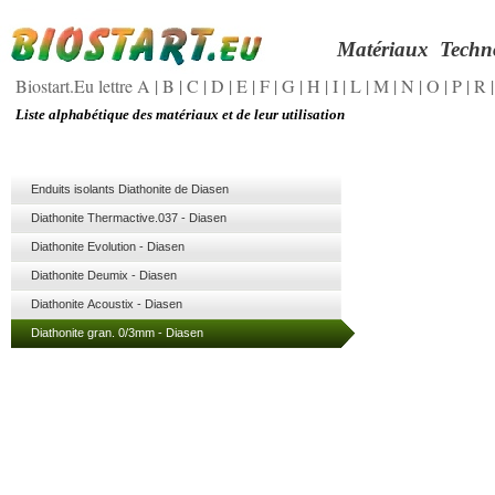
Matériaux
Techn
Biostart.Eu lettre A
|
B
|
C
|
D
|
E
|
F
|
G
|
H
|
I
|
L
|
M
|
N
|
O
|
P
|
R
Liste alphabétique des matériaux et de leur utilisation
Enduits isolants Diathonite de Diasen
Diathonite Thermactive.037 - Diasen
Diathonite Evolution - Diasen
Diathonite Deumix - Diasen
Diathonite Acoustix - Diasen
Diathonite gran. 0/3mm - Diasen