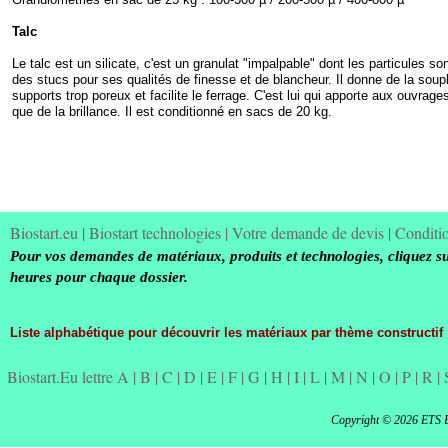
Talc
Le talc est un silicate, c'est un granulat "impalpable" dont les particules so
des stucs pour ses qualités de finesse et de blancheur. Il donne de la soupl
supports trop poreux et facilite le ferrage. C'est lui qui apporte aux ouvra
que de la brillance. Il est conditionné en sacs de 20 kg.
Biostart.eu
|
Biostart technologies
|
Votre demande de devis
|
Conditi
Pour vos demandes de matériaux, produits et technologies, cliquez su
heures pour chaque dossier.
Liste alphabétique pour découvrir les matériaux par thème constructif
Biostart.Eu lettre A
|
B
|
C
|
D
|
E
|
F
|
G
|
H
|
I
|
L
|
M
|
N
|
O
|
P
|
R
|
Copyright © 2026 ETS 