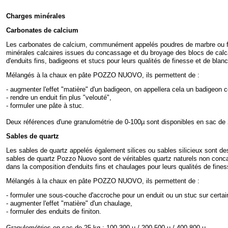
Charges minérales
Carbonates de calcium
Les carbonates de calcium, communément appelés poudres de marbre ou f
minérales calcaires issues du concassage et du broyage des blocs de calcai
d'enduits fins, badigeons et stucs pour leurs qualités de finesse et de blanc
Mélangés à la chaux en pâte POZZO NUOVO, ils permettent de :
-
augmenter l'effet "matière" d'un badigeon, on appellera cela un badigeon c
-
rendre un enduit fin plus "velouté",
-
formuler une pâte à stuc.
Deux références d'une granulométrie de 0-
100µ sont disponibles en sac de
Sables de quartz
Les sables de quartz appelés également silices ou sables silicieux sont de
sables de quartz Pozzo Nuovo sont de véritables quartz naturels non concas
dans la composition d'enduits fins et chaulages pour leurs qualités de fines
Mélangés à la chaux en pâte POZZO NUOVO, ils permettent de :
-
formuler une sous-
couche d'accroche pour un enduit ou un stuc sur certai
-
augmenter l'effet "matière" d'un chaulage,
-
formuler des enduits de finiton.
Granulométries en sac de 25 kg : 100-
300 µ / 200-
500 µ / 400-
800 µ