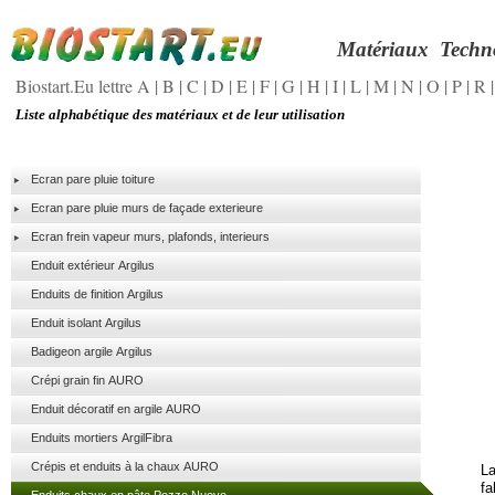
Matériaux
Techn
Biostart.Eu lettre A
|
B
|
C
|
D
|
E
|
F
|
G
|
H
|
I
|
L
|
M
|
N
|
O
|
P
|
R
Liste alphabétique des matériaux et de leur utilisation
Ecran pare pluie toiture
Ecran pare pluie murs de façade exterieure
Ecran frein vapeur murs, plafonds, interieurs
Enduit extérieur Argilus
Enduits de finition Argilus
Enduit isolant Argilus
Badigeon argile Argilus
Crépi grain fin AURO
Enduit décoratif en argile AURO
Enduits mortiers ArgilFibra
Crépis et enduits à la chaux AURO
L
fa