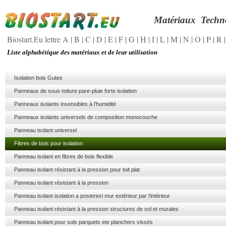
Matériaux
Techn
Biostart.Eu lettre A
|
B
|
C
|
D
|
E
|
F
|
G
|
H
|
I
|
L
|
M
|
N
|
O
|
P
|
R
Liste alphabétique des matériaux et de leur utilisation
Isolation bois Gutex
Panneaux de sous-toiture pare-pluie forte isolation
Panneaux isolants insensibles à l’humidité
Panneaux isolants universels de composition monocouche
Panneau isolant universel
Fibres de bois pour isolation
Panneau isolant en fibres de bois flexible
Panneau isolant résistant à la pression pour toit plat
Panneau isolant résistant à la pression
Panneau isolant isolation a posteriori mur extérieur par l’intérieur
Panneau isolant résistant à la pression structures de sol et murales
Panneau isolant pour sols parquets ete planchers vissés