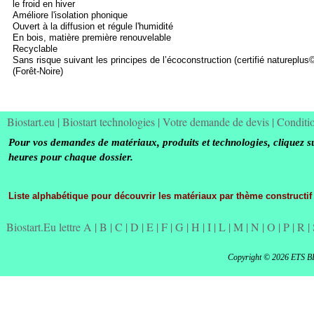
le froid en hiver
Améliore l'isolation phonique
Ouvert à la diffusion et régule l'humidité
En bois, matière première renouvelable
Recyclable
Sans risque suivant les principes de l’écoconstruction (certifié natureplu
(Forêt-
Noire)
Biostart.eu
|
Biostart technologies
|
Votre demande de devis
|
Conditi
Pour vos demandes de matériaux, produits et technologies, cliquez s
heures pour chaque dossier.
Liste alphabétique pour découvrir les matériaux par thème constructif
Biostart.Eu lettre A
|
B
|
C
|
D
|
E
|
F
|
G
|
H
|
I
|
L
|
M
|
N
|
O
|
P
|
R
|
Copyright © 2026 ETS B