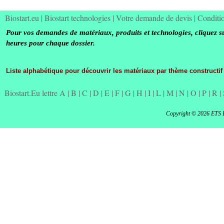
Biostart.eu
|
Biostart technologies
|
Votre demande de devis
|
Conditi
Pour vos demandes de matériaux, produits et technologies, cliquez s
heures pour chaque dossier.
Liste alphabétique pour découvrir les matériaux par thème constructif
Biostart.Eu lettre A
|
B
|
C
|
D
|
E
|
F
|
G
|
H
|
I
|
L
|
M
|
N
|
O
|
P
|
R
|
Copyright © 2026 ETS 