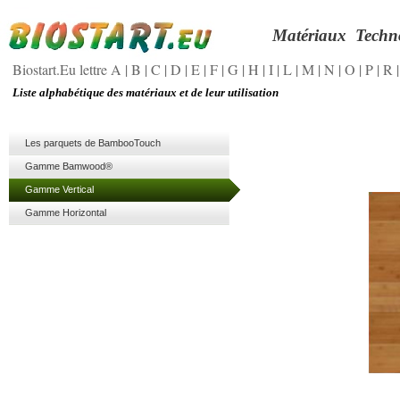
Matériaux
Techn
Biostart.Eu lettre A
|
B
|
C
|
D
|
E
|
F
|
G
|
H
|
I
|
L
|
M
|
N
|
O
|
P
|
R
Liste alphabétique des matériaux et de leur utilisation
Les parquets de BambooTouch
Gamme Bamwood®
Gamme Vertical
Gamme Horizontal