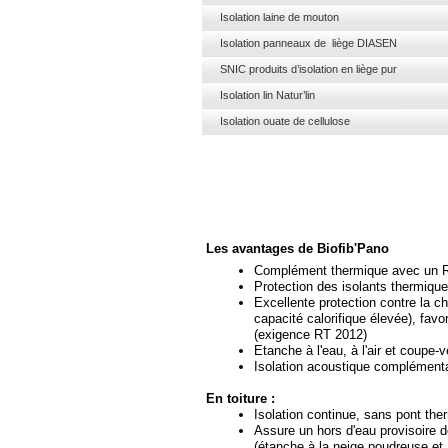
Isolation laine de mouton
Isolation panneaux de liège DIASEN
SNIC produits d’isolation en liège pur
Isolation lin Natur’lin
Isolation ouate de cellulose
Les avantages de Biofib'Pano
Complément thermique avec un R
Protection des isolants thermique
Excellente protection contre la cha
capacité calorifique élevée), favo
(exigence RT 2012)
Etanche à l'eau, à l'air et coupe-
v
Isolation acoustique complémenta
En toiture :
Isolation continue, sans pont the
Assure un hors d'eau provisoire 
(étanche à la neige poudreuse et à 