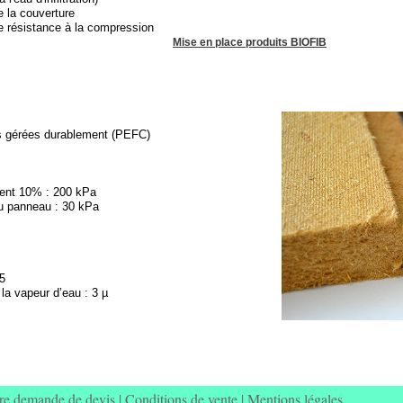
e la couverture
te résistance à la compression
Mise en place produits BIOFIB
êts gérées durablement (PEFC)
ent 10% : 200 kPa
au panneau : 30 kPa
5
 la vapeur d’eau : 3 µ
re demande de devis
|
Conditions de vente
|
Mentions légales