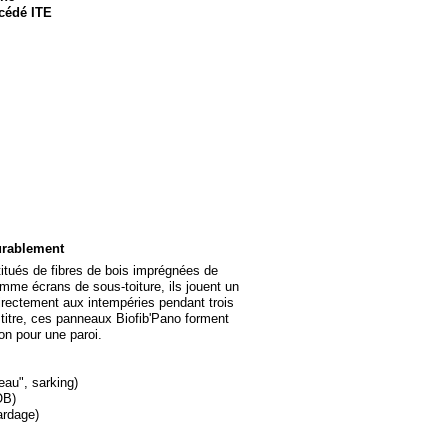
océdé ITE
urablement
itués de fibres de bois imprégnées de
 comme écrans de sous-
toiture, ils jouent un
irectement aux intempéries pendant trois
 titre, ces panneaux Biofib'Pano forment
on pour une paroi.
teau", sarking)
OB)
ardage)