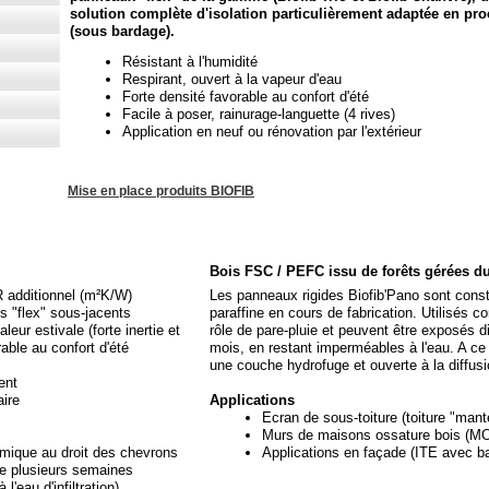
solution complète d'isolation particulièrement adaptée en pr
(sous bardage).
Résistant à l'humidité
Respirant, ouvert à la vapeur d'eau
Forte densité favorable au confort d'été
Facile à poser, rainurage-
languette (4 rives)
Application en neuf ou rénovation par l'extérieur
Mise en place produits BIOFIB
Bois FSC / PEFC issu de forêts gérées d
 additionnel (m²K/W)
Les panneaux rigides Biofib'Pano sont const
s "flex" sous-
jacents
paraffine en cours de fabrication. Utilisés
leur estivale (forte inertie et
rôle de pare-
pluie et peuvent être exposés d
rable au confort d'été
mois, en restant imperméables à l'eau. A ce
une couche hydrofuge et ouverte à la diffusi
ent
ire
Applications
Ecran de sous-
toiture (toiture "man
Murs de maisons ossature bois (M
rmique au droit des chevrons
Applications en façade (ITE avec b
de plusieurs semaines
l'eau d'infiltration)