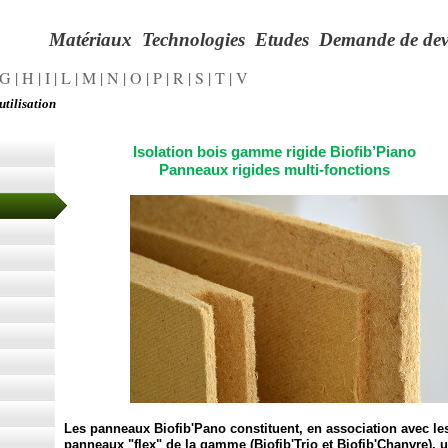
Matériaux
Technologies
Etudes
Demande de dev
G
|
H
|
I
|
L
|
M
|
N
|
O
|
P
|
R
|
S
|
T
|
V
utilisation
Isolation bois gamme rigide Biofib’Piano
Panneaux rigides multi-
fonctions
Les panneaux Biofib'Pano constituent, en association avec le
panneaux "flex" de la gamme (Biofib'Trio et Biofib'Chanvre), 