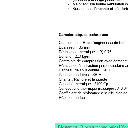
Maintient une bonne ventilation d
Surface antidérapante et très for
Caractéristiques techniques
Composition : Bois d'origine issu de for
Epaisseur : 35 mm
Résistance thermique : (R) 0,75
Densité : 210 kg/m³
Contrainte de compression avec écrasem
Résistance à la traction perpendiculaire 
Panneau de sous-
toiture : SB.E
Panneau en fibres : SB.E
Chants : Rainure et languette
Capacité thermique : 2100 Cp
Conductivité thermique massique : λ 0,04
Coefficient de résistance à la diffusion de
Réaction au feu : E
Biostart.eu
|
Biostart technologies
|
Vot