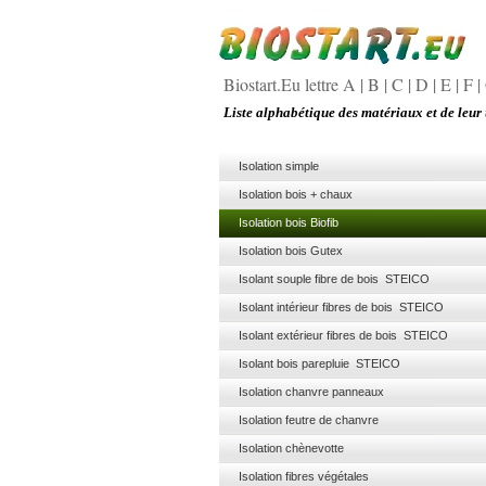
Biostart.Eu lettre A
|
B
|
C
|
D
|
E
|
F
|
Liste alphabétique des matériaux et de leur 
Isolation simple
Isolation bois + chaux
Isolation bois Biofib
Isolation bois Gutex
Isolant souple fibre de bois STEICO
Isolant intérieur fibres de bois STEICO
Isolant extérieur fibres de bois STEICO
Isolant bois parepluie STEICO
Isolation chanvre panneaux
Isolation feutre de chanvre
Isolation chènevotte
Isolation fibres végétales