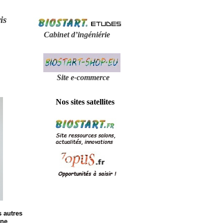
is
Cabinet d’ingéniérie
Site e-
commerce
Nos sites satellites
s autres
une