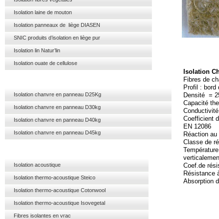
Isolation laine de mouton
Isolation panneaux de liège DIASEN
SNIC produits d’isolation en liège pur
Isolation lin Natur’lin
CARAC
Isolation ouate de cellulose
Isolation C
Fibres de ch
Profil : bord 
Isolation chanvre en panneau D25Kg
Densité = 
Capacité th
Isolation chanvre en panneau D30kg
Conductivit
Coefficient 
Isolation chanvre en panneau D40kg
EN 12086
Isolation chanvre en panneau D45kg
Réaction au
Classe de ré
Température 
verticalemen
Isolation acoustique
Coef.de rési
Résistance à
Isolation thermo-acoustique Steico
Absorption d
Isolation thermo-acoustique Cotonwool
Isolation thermo-acoustique Isovegetal
Fibres isolantes en vrac