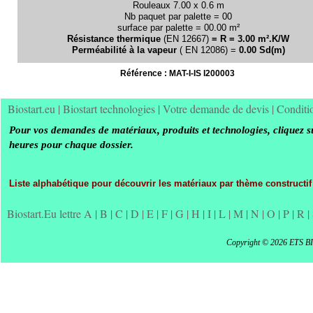
Rouleaux 7.00 x 0.6 m
Nb paquet par palette = 00
surface par palette = 00.00 m²
Résistance thermique
(EN 12667)
= R = 3.00 m².K/W
Perméabilité à la vapeur
( EN 12086) =
0.00 Sd(m)
Référence : MAT-
I-
IS I200003
Biostart.eu
|
Biostart technologies
|
Votre demande de devis
|
Conditi
Pour vos demandes de matériaux, produits et technologies, cliquez s
heures pour chaque dossier.
Liste alphabétique pour découvrir les matériaux par thème constructif
Biostart.Eu lettre A
|
B
|
C
|
D
|
E
|
F
|
G
|
H
|
I
|
L
|
M
|
N
|
O
|
P
|
R
|
Copyright © 2026 ETS B