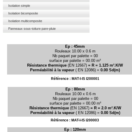
Isolation simple
Isolation bicomposite
Isolation multicomposite
Panneaux sous-toiture pare-pluie
Ep : 45mm
Rouleaux 10.00 x 0.6 m
Nb paquet par palette = 00
surface par palette = 00.00 m²
Résistance thermique
(EN 12667)
= R = 1.125 m².K/W
Perméabilité à la vapeur
( EN 12086) =
0.00 Sd(m)
Référence : MAT-
I-
IS I200001
Ep : 80mm
Rouleaux 10.00 x 0.6 m
Nb paquet par palette = 00
surface par palette = 00.00 m²
Résistance thermique
(EN 12667)
= R = 2.0 m².K/W
Perméabilité à la vapeur
( EN 12086) =
0.00 Sd(m)
Référence : MAT-
I-
IS I200003
Ep : 120mm