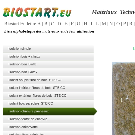
Matériaux
Techn
Biostart.Eu lettre A
|
B
|
C
|
D
|
E
|
F
|
G
|
H
|
I
|
L
|
M
|
N
|
O
|
P
|
R
Liste alphabétique des matériaux et de leur utilisation
Isolation simple
Isolation bois + chaux
Isolation bois Biofib
Isolation bois Gutex
Isolant souple fibre de bois STEICO
Isolant intérieur fibres de bois STEICO
Isolant extérieur fibres de bois STEICO
Isolant bois parepluie STEICO
Isolation chanvre panneaux
Isolation feutre de chanvre
Isolation chènevotte
Isolation fibres végétales