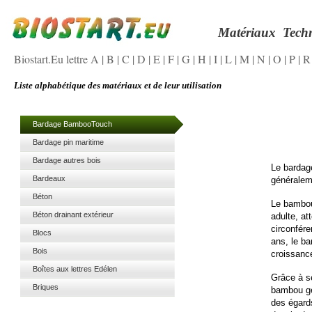
Matériaux
Tech
Biostart.Eu lettre A
|
B
|
C
|
D
|
E
|
F
|
G
|
H
|
I
|
L
|
M
|
N
|
O
|
P
|
Liste alphabétique des matériaux et de leur utilisation
Bardage BambooTouch
Bardage pin maritime
Bardage autres bois
Le bardage
Bardeaux
généraleme
Béton
Le bambou 
Béton drainant extérieur
adulte, at
circonfére
Blocs
ans, le b
Bois
croissance
Boîtes aux lettres Edélen
Grâce à se
Briques
bambou géa
des égards 