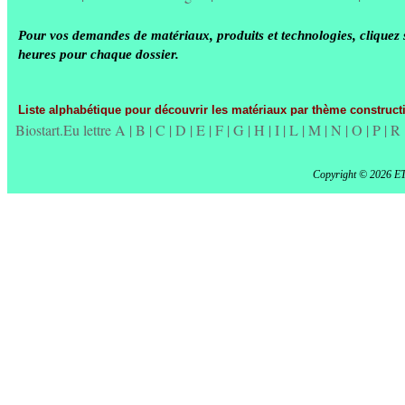
Pour vos demandes de matériaux, produits et technologies, cliquez 
heures pour chaque dossier.
Liste alphabétique pour découvrir les matériaux par thème constructi
Biostart.Eu lettre A
|
B
|
C
|
D
|
E
|
F
|
G
|
H
|
I
|
L
|
M
|
N
|
O
|
P
|
R
Copyright © 2026 E