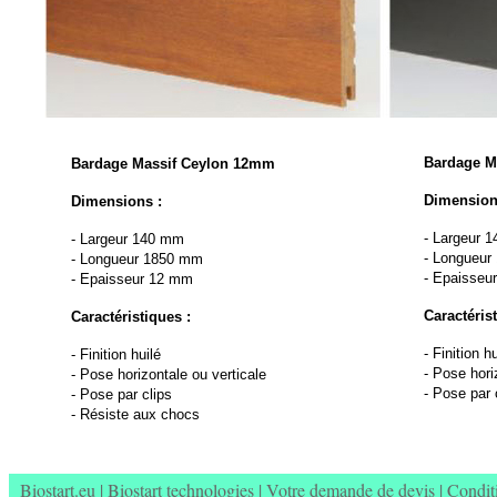
Bardage M
Bardage Massif Ceylon 12mm
Dimension
Dimensions :
-
Largeur 
-
Largeur 140 mm
-
Longueur
-
Longueur 1850 mm
-
Epaisseu
-
Epaisseur 12 mm
Caractérist
Caractéristiques :
-
Finition hu
-
Finition huilé
-
Pose horiz
-
Pose horizontale ou verticale
-
Pose par 
-
Pose par clips
-
Résiste aux chocs
Biostart.eu
|
Biostart technologies
|
Votre demande de devis
|
Condit