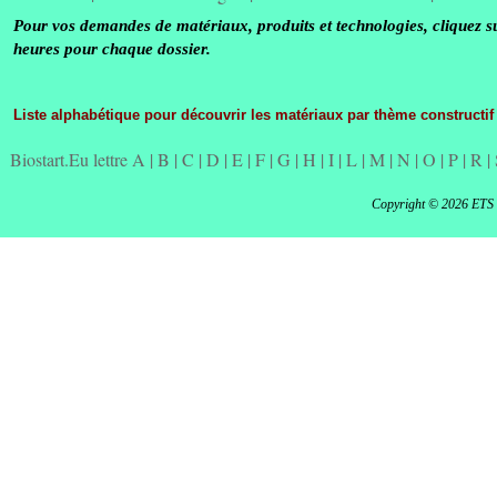
Pour vos demandes de matériaux, produits et technologies, cliquez s
heures pour chaque dossier.
Liste alphabétique pour découvrir les matériaux par thème constructif
Biostart.Eu lettre A
|
B
|
C
|
D
|
E
|
F
|
G
|
H
|
I
|
L
|
M
|
N
|
O
|
P
|
R
|
Copyright © 2026 ETS