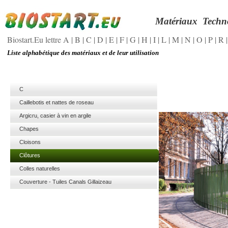
Matériaux
Techn
Biostart.Eu lettre A
|
B
|
C
|
D
|
E
|
F
|
G
|
H
|
I
|
L
|
M
|
N
|
O
|
P
|
R
Liste alphabétique des matériaux et de leur utilisation
C
Caillebotis et nattes de roseau
Argicru, casier à vin en argile
Chapes
Cloisons
Clôtures
Colles naturelles
Couverture - Tuiles Canals Gillaizeau