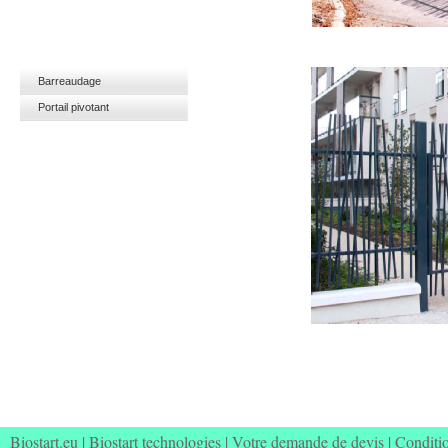
Barreaudage
Portail pivotant
Biostart.eu
|
Biostart technologies
|
Votre demande de devis
|
Conditi