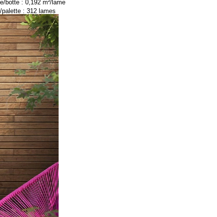
e/botte : 0,192 m²/lame
/palette : 312 lames