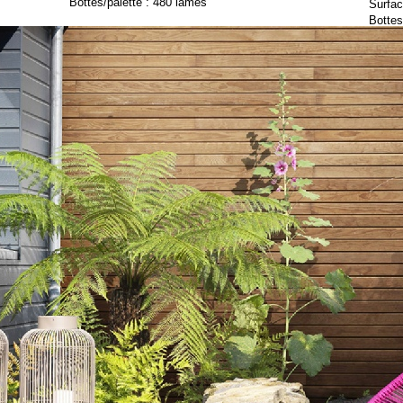
Bottes/palette : 480 lames
Surfac
Bottes