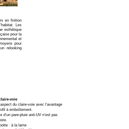
s en finition
’habitat. Les
he esthétique
nçaise pour la
onnemental et
 moyens pour
un relooking
laire-
voie
’aspect du claire-
voie avec l’avantage
rofil à emboîtement.
e d’un pare-
pluie anti-
UV n’est pas
oire.
otte : à la lame