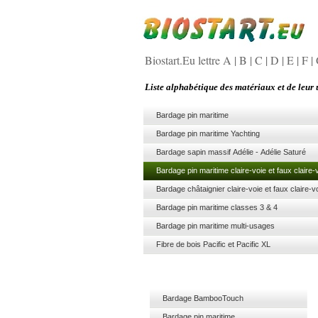
Biostart.Eu lettre A
|
B
|
C
|
D
|
E
|
F
|
Liste alphabétique des matériaux et de leur u
Bardage pin maritime
Bardage pin maritime Yachting
Bardage sapin massif Adélie - Adélie Saturé
Bardage pin maritime claire-voie et faux claire-
Bardage châtaignier claire-voie et faux claire-v
Bardage pin maritime classes 3 & 4
Bardage pin maritime multi-usages
Fibre de bois Pacific et Pacific XL
Bardage BambooTouch
Bardage pin maritime