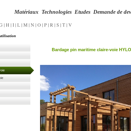
Matériaux
Technologies
Etudes
Demande de dev
G
|
H
|
I
|
L
|
M
|
N
|
O
|
P
|
R
|
S
|
T
|
V
tilisation
Bardage pin maritime claire-
voie
HYL
voie
oie