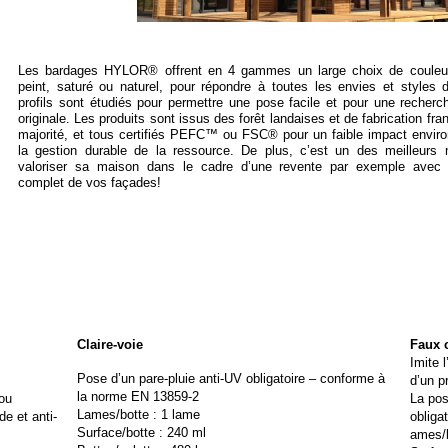
Les b
ardages HYLOR®
offrent en 4 gammes un
large choix
de couleur
peint, saturé ou naturel, pour répondre à toutes les envies et styles d
profils sont étudiés pour permettre une pose facile et pour une recherc
originale. Les produits sont issus des forêt landaises et de fabrication fra
majorité, et tous certifiés PEFC™ ou FSC® pour un faible impact envir
la gestion durable de la ressource. De plus, c’est un des meilleurs
valoriser sa maison dans le cadre d’une revente par exemple avec 
complet de vos façades!
Claire-
voie
Faux c
Imite l
Pose d’un pare-
pluie anti-
UV obligatoire – conforme à
d’un p
la norme EN 13859-
2
 ou
La pos
Lames/botte : 1 lame
de et anti-
obligat
Surface/botte : 240 ml
ames/b