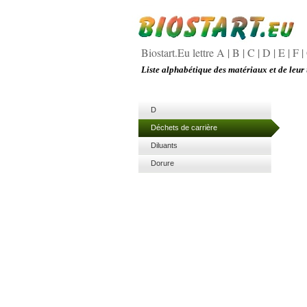
Biostart.Eu lettre A
|
B
|
C
|
D
|
E
|
F
|
Liste alphabétique des matériaux et de leur 
D
Déchets de carrière
Diluants
Dorure