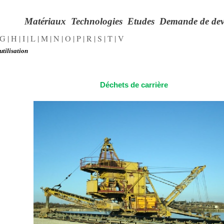
Matériaux
Technolo
g
ies
Etudes
Demande de dev
G
|
H
|
I
|
L
|
M
|
N
|
O
|
P
|
R
|
S
|
T
|
V
utilisation
Déchets de carrière