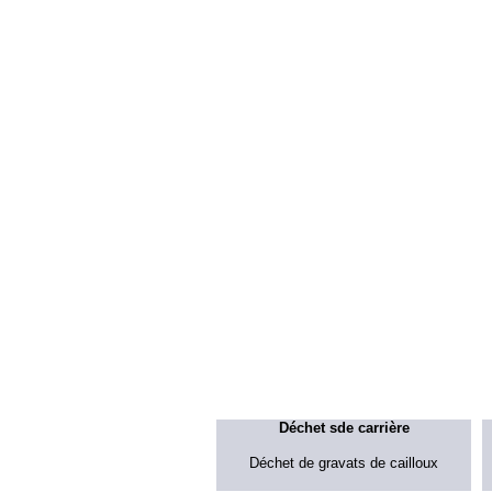
Déchet sde carrière
Déchet de gravats de cailloux