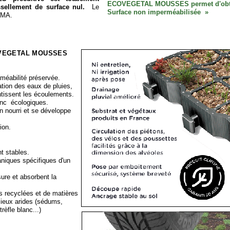
ECOVEGETAL MOUSSES permet d'obteni
issellement de surface nul.
Le
Surface non imperméabilisée »
REMA.
VEGETAL MOUSSES
méabilité préservée.
ration des eaux de pluies,
entissent les écoulements.
onc écologiques.
n nourri et se développe
ion.
t stables.
aniques spécifiques d'un
ure et absorbent la
s recyclées et de matières
ieux arides (sédums,
èfle blanc...)