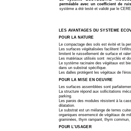
perméable avec un coefficient de ru
système a été testé et validé par le CE
LES AVANTAGES DU SYSTÈME ECO
POUR LA NATURE
Le compactage des sols est évité et la per
Les surfaces végétalisées facilitent l’infilt
limitent le ruissellement de surface et ral
Les matériaux utilisés sont recyclés et d
Le système racinaire des végétaux est bie
dans un substrat spécifique.
Les dalles protègent les végétaux de l'éros
POUR LA MISE EN OEUVRE
Les surfaces assemblées sont parfaitemen
La structure répond aux sollicitations méc
parking.
Les parois des modules résistent à la cass
dilatation.
Le substrat est un mélange de terres cuite
organiques ensemencé de végétaux de mil
graminées, thym rampant, thym commun, tr
POUR L'USAGER