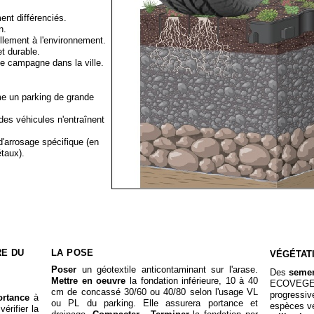
nt différenciés.
n.
ellement à l'environnement.
t durable.
e campagne dans la ville.
me un parking de grande
des véhicules n'entraînent
d'arrosage spécifique (en
étaux).
RE DU
LA POSE
VÉGÉTATI
Poser
un géotextile anticontaminant sur l'arase.
Des
semen
Mettre en oeuvre
la fondation inférieure, 10 à 40
ECOVEGETA
cm de concassé 30/60 ou 40/80 selon l'usage VL
progressiv
ortance
à
ou PL du parking. Elle assurera portance et
espèces vé
érifier la