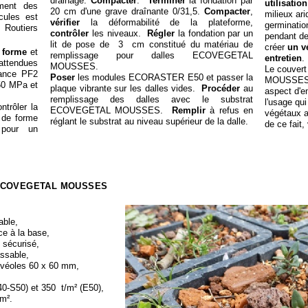
drainage.
Compacter
.
Terminer
la fondation par
utilisatio
ment des
20 cm d'une grave draînante 0/31,5.
Compacter
,
milieux ar
cules est
vérifier
la déformabilité de la plateforme,
germinatio
 Routiers
contrôler
les niveaux.
Régler
la fondation par un
pendant d
lit de pose de 3 cm constitué du matériau de
créer
un v
e forme
et
remplissage pour dalles ECOVEGETAL
entretien
.
 attendues
MOUSSES.
Le couver
tance PF2
Poser
les modules ECORASTER E50 et passer la
MOUSSES c
50 MPa et
plaque vibrante sur les dalles vides.
Procéder
au
aspect d'e
remplissage des dalles avec le substrat
l'usage qui
trôler la
ECOVEGETAL MOUSSES.
Remplir
à refus en
végétaux a
d de forme
réglant le substrat au niveau supérieur de la dalle.
de ce fait,
 pour un
ECOVEGETAL MOUSSES
able,
ce à la base,
 sécurisé,
assable,
alvéoles 60 x 60 mm,
40-
S50) et 350 t/m² (E50),
m².