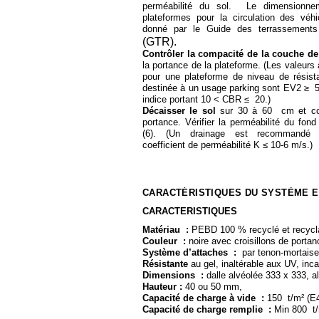
perméabilité du sol. Le dimensionne
plateformes pour la circulation des véhi
donné par le Guide des terrassements
(GTR).
Contrôler la compacité de la couche d
la portance de la plateforme. (Les valeurs
pour une plateforme de niveau de résis
destinée à un usage parking sont EV2 ≥ 
indice portant 10 < CBR ≤ 20.)
Décaisser le sol
sur 30 à 60 cm et con
portance. Vérifier la perméabilité du fon
(6). (Un drainage est recommandé
coefficient de perméabilité K ≤ 10-
6 m/s.)
CARACTÉRISTIQUES DU SYSTÈME 
CARACTERISTIQUES
Matériau :
PEBD 100 % recyclé et recycl
Couleur :
noire avec croisillons de portan
Système d’attaches :
par tenon-
mortaise
Résistante
au gel, inaltérable aux UV, inc
Dimensions :
dalle alvéolée 333 x 333, 
Hauteur :
40 ou 50 mm,
Capacité de charge à vide :
150 t/m² (E
Capacité de charge remplie :
Min 800 t/