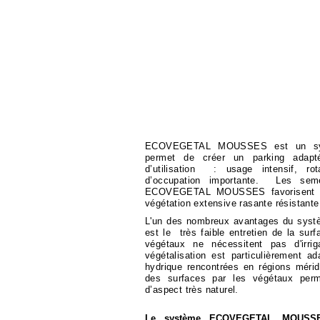
ECOVEGETAL MOUSSES est un syst
permet de créer un parking adapt
d’utilisation : usage intensif, ro
d’occupation importante. Les seme
ECOVEGETAL MOUSSES favorisent l'in
végétation extensive rasante résistante
L'un des nombreux avantages du 
est le très faible entretien de la surfa
végétaux ne nécessitent pas d'irri
végétalisation est particulièrement a
hydrique rencontrées en régions mérid
des surfaces par les végétaux perm
d’aspect très naturel.
Le système ECOVEGETAL MOUSSES 