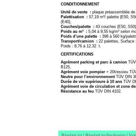
CONDITIONNEMENT
Unité de vente :
plaque préassemblée de 1
Palettisation :
57,19 m²/ palette (E50, S50
(E40),
Couches/palette :
43 couches (E50, S50)
Poids au m² :
5,04 à 9,55 kg/m² selon mo
Poids d’une palette :
398 à 560 kg/palett
Transport/camion :
22 palettes, Surface 
Poids : 8,76 à 12,32 t.
CERTIFICATIONS
Agrément parking et parc à camion
TÜV 
B125,
Agrément voie pompier
+ 20t/essieu TÜ
Neutre pour l’environnement
TÜV DIN 3
Durée de vie supérieure à 10 ans
TÜV DI
Agrément voie de circulation et zone d
Résistance au feu
TÜV DIN 4102.
Biostart.eu
|
Biostart technologies
|
Vot