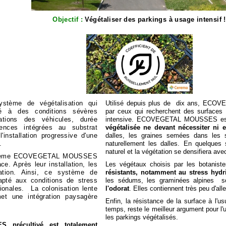
Objectif :
Végétaliser des parkings à usage intensif !
ème de végétalisation qui
Utilisé depuis plus de dix ans, ECOV
é à des conditions sévères
par ceux qui recherchent des surfaces v
tations des véhicules, durée
intensive. ECOVEGETAL MOUSSES e
nces intégrées au substrat
végétalisée ne devant nécessiter ni en
stallation progressive d'une
dalles, les graines semées dans les 
.
naturellement les dalles. En quelques
naturel et la végétation se densifiera ave
système ECOVEGETAL MOUSSES
ce. Après leur installation, les
Les végétaux choisis par les botani
gation. Ainsi, ce système de
résistants, notamment au stress hydr
dapté aux conditions de stress
les sédums, les graminées alpines 
ionales. La colonisation lente
l'odorat
. Elles contiennent très peu d'all
et une intégration paysagère
Enfin, la résistance de la surface à l'us
temps, reste le meilleur argument pour
les parkings végétalisés.
précultivé est totalement