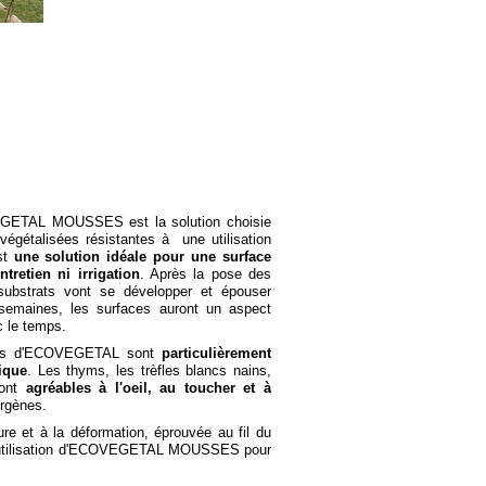
EGETAL MOUSSES est la solution choisie
égétalisées résistantes à une utilisation
st
une solution idéale pour une surface
tretien ni irrigation
. Après la pose des
substrats vont se développer et épouser
 semaines, les surfaces auront un aspect
c le temps.
stes d'ECOVEGETAL sont
particulièrement
ique
. Les thyms, les trèfles blancs nains,
sont
agréables à l'oeil, au toucher et à
ergènes.
ure et à la déformation, éprouvée au fil du
 l'utilisation d'ECOVEGETAL MOUSSES pour