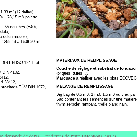
,33 m² (12 dalles),
) – 73,15 m²/ palette
 – 55 couches (E40),
dèle,
e selon modèle,
: 1258,18 à 1609,30 m²,
MATERIAUX DE REMPLISSAGE
DIN EN ISO 124 E et
Couche de réglage et substrat de fondatio
V DIN 4102,
(briques, tuiles...).
8412,
Marquage
à réaliser avec les plots ECOVE
N 38412,
MÉLANGE DE REMPLISSAGE
e stockage
TÜV DIN 1072,
Big bag de 0,5 m3, 1 m3, 1,5 m3 ou vrac par
Sac contenant les semences sur une matière 
thym serpolet rampant, trèfle blanc nain.
re demande de devis
|
Conditions de vente
|
Mentions légales