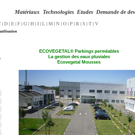
Matériaux
Technologies
Etudes
Demande de dev
C
|
D
|
E
|
F
|
G
|
H
|
I
|
L
|
M
|
N
|
O
|
P
|
R
|
S
|
T
|
V
utilisation
ECOVEGETAL® Parkings perméables
La gestion des eaux pluviales
Ecovegetal Mousses