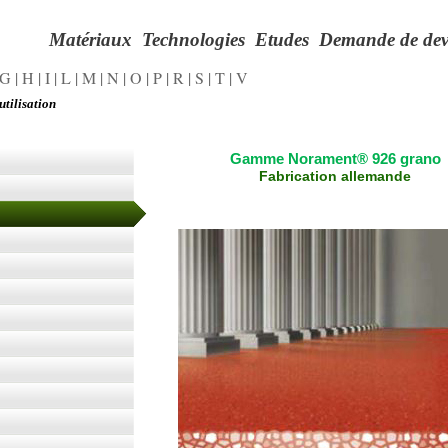
Matériaux
Technologies
Etudes
Demande de dev
G
|
H
|
I
|
L
|
M
|
N
|
O
|
P
|
R
|
S
|
T
|
V
utilisation
Gamme Norament® 926 grano
Fabrication allemande