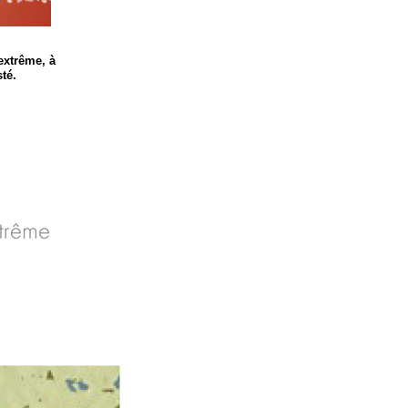
extrême, à
té.