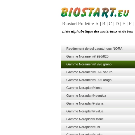
Biostart.Eu lettre A
|
B
|
C
|
D
|
E
|
F
|
Liste alphabétique des matériaux et de leur 
Revêtement de sol caoutchouc NORA
Gamme Norament® 926/825
Gamme Norament® 926 grano
Gamme Norament® 926 satura
Gamme Norament® 926 arago
Gamme Noraplan® lona
Gamme Noraplan® sentica
Gamme Noraplan® signa
Gamme Noraplan® valua
Gamme Noraplan® stone
Gamme Noraplan® uni
Gamme Noraplan® unita