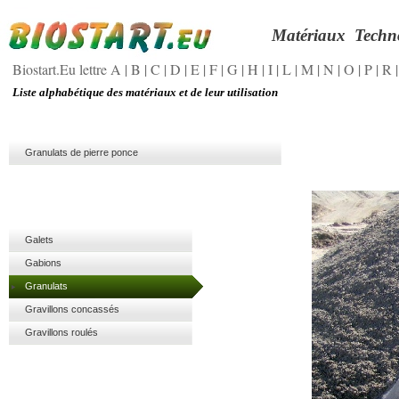
Matériaux
Techn
Biostart.Eu lettre A
|
B
|
C
|
D
|
E
|
F
|
G
|
H
|
I
|
L
|
M
|
N
|
O
|
P
|
R
Liste alphabétique des matériaux et de leur utilisation
Granulats de pierre ponce
Galets
Gabions
Granulats
Gravillons concassés
Gravillons roulés