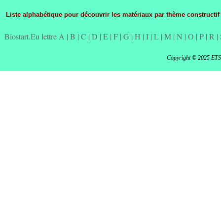
Liste alphabétique pour découvrir les matériaux par thème constructif
Biostart.Eu lettre A
|
B
|
C
|
D
|
E
|
F
|
G
|
H
|
I
|
L
|
M
|
N
|
O
|
P
|
R
|
Copyright © 2025 ET