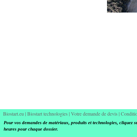
Biostart.eu
|
Biostart technologies
|
Votre demande de devis
|
Conditi
Pour vos demandes de matériaux, produits et technologies, cliquez s
heures pour chaque dossier.