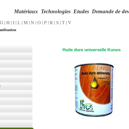
Matériaux
Technologies
Etudes
Demande de dev
G
|
H
|
I
|
L
|
M
|
N
|
O
|
P
|
R
|
S
|
T
|
V
utilisation
Huile dure universelle Kunos
O