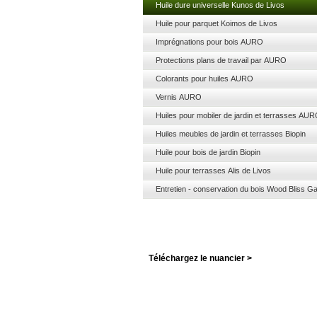
Huile dure universelle Kunos de Livos
Huile pour parquet Koimos de Livos
Imprégnations pour bois AURO
Protections plans de travail par AURO
Colorants pour huiles AURO
Vernis AURO
Huiles pour mobiler de jardin et terrasses AU
Huiles meubles de jardin et terrasses Biopin
Huile pour bois de jardin Biopin
Huile pour terrasses Alis de Livos
Entretien - conservation du bois Wood Bliss Ga
Téléchargez le nuancier >