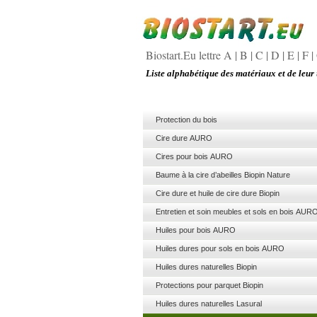
Biostart.Eu lettre A
|
B
|
C
|
D
|
E
|
F
|
Liste alphabétique des matériaux et de leur 
Protection du bois
Cire dure AURO
Cires pour bois AURO
Baume à la cire d’abeilles Biopin Nature
Cire dure et huile de cire dure Biopin
Entretien et soin meubles et sols en bois AUR
Huiles pour bois AURO
Huiles dures pour sols en bois AURO
Huiles dures naturelles Biopin
Protections pour parquet Biopin
Huiles dures naturelles Lasural