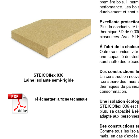
première bois. Il perm
performance. Les bois
durablement et sont 
Excellente protection
Plus la conductivité t
thermique λD de 0,036
biosourcés. Avec STEIC
À l'abri de la chaleu
Outre sa conductivit
une capacité de stocka
surchauffe des pièces.
Des constructions fi
STEICOflex 036
En construction neuve,
Laine isolante semi-
rigide
construire des murs e
thermiques du pannea
consommation.
Télécharger la fiche technique
Une isolation écolog
STEICOflex 036 est fa
plus, sa capacité à ré
adapté aux personnes 
Des constructions s
Comme tous les isolan
mais, en cas d'excès 