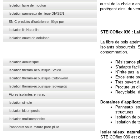
aussi de la chaleur en 
Isolation laine de mouton
protègent ainsi du ven
Isolation panneaux de liège DIASEN
SNIC produits d’isolation en liège pur
Isolation lin Natur’lin
STEICOflex 036 : Lai
Isolation ouate de cellulose
La fibre de bois atte
isolants biosourcés,
consommation.
Résistance pl
Isolation acoustique
S'adapte faci
Isolation thermo-acoustique Steico
N'irrite pas l
Excellente pr
Isolation thermo-acoustique Cotonwool
Très ouvert à 
Isolation thermo-acoustique Isovegetal
Procure un cl
Recyclable, é
Fibres isolantes en vrac
Domaines d'applicat
Isolation simple
Panneaux isol
Isolation bicomposite
structures.
Isolation de 
Isolation multicomposite
Isolation de t
Panneaux sous-toiture pare-pluie
Isoler mieux, nature
STEICOflex 036 est c