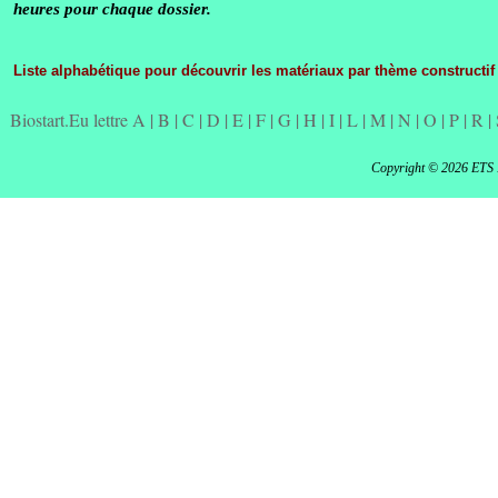
heures pour chaque dossier.
Liste alphabétique pour découvrir les matériaux par thème constructif
Biostart.Eu lettre A
|
B
|
C
|
D
|
E
|
F
|
G
|
H
|
I
|
L
|
M
|
N
|
O
|
P
|
R
|
Copyright © 2026 ETS