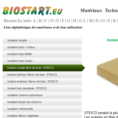
Matériaux
Techn
Biostart.Eu lettre A
|
B
|
C
|
D
|
E
|
F
|
G
|
H
|
I
|
L
|
M
|
N
|
O
|
P
|
R
Liste alphabétique des matériaux et de leur utilisation
Isola
Isolation simple
Isolation bois + chaux
Isolation bois Biofib
Isolation bois Gutex
Isolant souple fibre de bois STEICO
Isolant intérieur fibres de bois STEICO
Isolant extérieur fibres de bois STEICO
Isolant bois parepluie STEICO
Isolation chanvre panneaux
Isolation feutre de chanvre
Isolation chènevotte
STEICO produit la plu
Isolation fibres végétales
Les isolants en fibre 