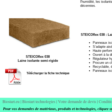
l'humidité, les isolan
décennies.
STEICOflex 038 : La
Panneaux iso
S‘adapte ais
Haute perform
Ouvert à la d
STEICOflex 038
Régulateur h
Laine isolante semi-
rigide
Procure un cl
Recyclable, 
Panneaux iso
Télécharger la fiche technique
Biostart.eu
|
Biostart technologies
|
Votre demande de devis
|
Conditi
Pour vos demandes de matériaux, produits et technologies, cliquez s