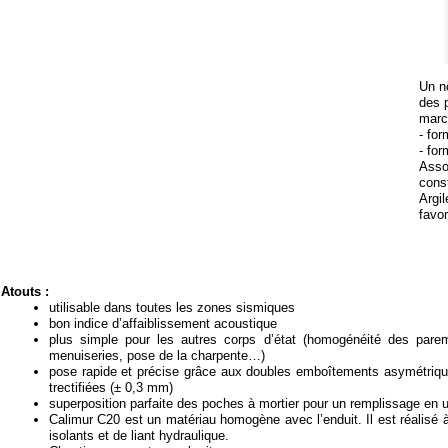
Un n
des 
marc
-
form
-
form
Asso
cons
Argi
favor
Atouts :
utilisable dans toutes les zones sismiques
bon indice d’affaiblissement acoustique
plus simple pour les autres corps d’état (homogénéité des parem
menuiseries, pose de la charpente…)
pose rapide et précise grâce aux doubles emboîtements asymétriqu
trectifiées (± 0,3 mm)
superposition parfaite des poches à mortier pour un remplissage en u
Calimur C20 est un matériau homogène avec l’enduit. Il est réalisé 
isolants et de liant hydraulique.