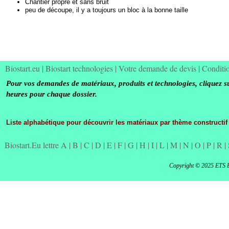
Chantier propre et sans bruit
peu de découpe, il y a toujours un bloc à la bonne taille
Biostart.eu
|
Biostart technologies
|
Votre demande de devis
|
Conditi
Pour vos demandes de matériaux, produits et technologies, cliquez s
heures pour chaque dossier.
Liste alphabétique pour découvrir les matériaux par thème constructif
Biostart.Eu lettre A
|
B
|
C
|
D
|
E
|
F
|
G
|
H
|
I
|
L
|
M
|
N
|
O
|
P
|
R
|
Copyright © 2025 ETS 