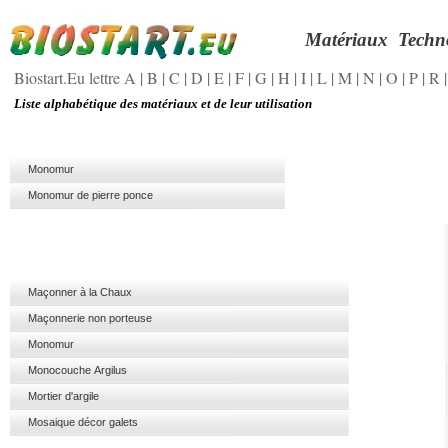
Matériaux
Techn
Biostart.Eu lettre A
|
B
|
C
|
D
|
E
|
F
|
G
|
H
|
I
|
L
|
M
|
N
|
O
|
P
|
R
Liste alphabétique des matériaux et de leur utilisation
Monomur
Monomur de pierre ponce
Maçonner à la Chaux
Maçonnerie non porteuse
Monomur
Monocouche Argilus
Mortier d'argile
Mosaique décor galets