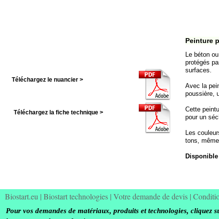
Peinture 
Le béton ou
protégés pa
surfaces.
Téléchargez le nuancier >
Avec la pei
poussière, 
Cette peintu
Téléchargez la fiche technique >
pour un séc
Les couleur
tons, même 
Disponible 
Biostart.eu
|
Biostart technologies
|
Votre demande de devis
|
Conditi
Pour vos demandes de matériaux, produits et technologies, cliquez s