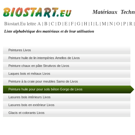
Matériaux
Techn
Biostart.Eu lettre A
|
B
|
C
|
D
|
E
|
F
|
G
|
H
|
I
|
L
|
M
|
N
|
O
|
P
|
R
Liste alphabétique des matériaux et de leur utilisation
Peintures Livos
Peinture huile de lin intempéries Amellos de Livos
Peinture chaux en pâte Strutivos de Livos
Laques bois et métaux Livos
Peinture à la craie pour meubles Samo de Livos
Peinture huile pour pour sols béton Gorgo de Livos
Lasures bois intérieurs Livos
Lasures bois en extérieur Livos
Glacis et colorants Livos