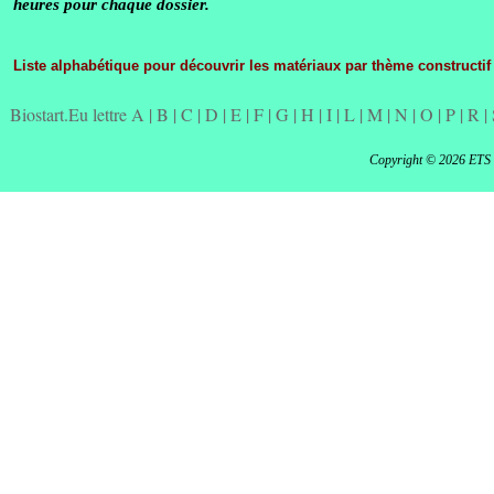
heures pour chaque dossier.
Liste alphabétique pour découvrir les matériaux par thème constructif
Biostart.Eu lettre A
|
B
|
C
|
D
|
E
|
F
|
G
|
H
|
I
|
L
|
M
|
N
|
O
|
P
|
R
|
Copyright © 2026 ETS