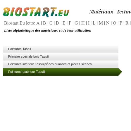
Matériaux
Tec
h
n
Biostart.Eu lettre A
|
B
|
C
|
D
|
E
|
F
|
G
|
H
|
I
|
L
|
M
|
N
|
O
|
P
|
R
Liste alphabétique des matériaux et de leur utilisation
Peintures Tassili
Primaire spéciale bois Tassili
Peintures intérieur Tassili pièces humides et pièces sèches
Peintures extérieur Tassili