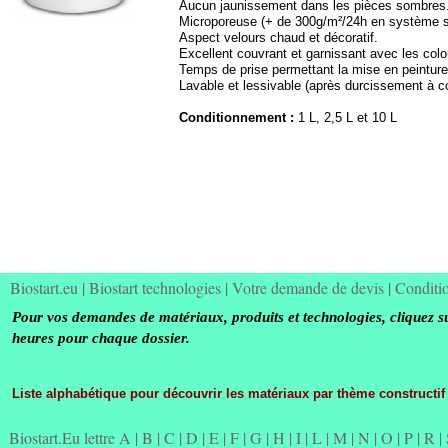
Aucun jaunissement dans les pièces sombres
Microporeuse (+ de 300g/m²/24h en système s
Aspect velours chaud et décoratif.
Excellent couvrant et garnissant avec les colo
Temps de prise permettant la mise en peinture
Lavable et lessivable (après durcissement à c
Conditionnement :
1 L, 2,5 L et 10 L
Biostart.eu
|
Biostart technologies
|
Votre demande de devis
|
Conditi
Pour vos demandes de matériaux, produits et technologies, cliquez s
heures pour chaque dossier.
Liste alphabétique pour découvrir les matériaux par thème constructif
Biostart.Eu lettre A
|
B
|
C
|
D
|
E
|
F
|
G
|
H
|
I
|
L
|
M
|
N
|
O
|
P
|
R
|