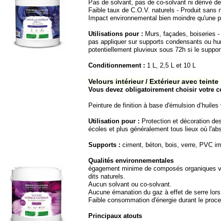
Pas de solvant, pas de co-
solvant ni dérivé de 
Faible taux de C.O.V. naturels -
Produit sans n
Impact environnemental bien moindre qu'une pe
Utilisations pour :
Murs, façades, boiseries -
pas appliquer sur supports condensants ou hum
potentiellement pluvieux sous 72h si le suppor
Conditionnement :
1 L, 2,5 L et 10 L
Velours intérieur / Extérieur avec teinte
Vous devez obligatoirement choisir votre c
Peinture de finition à base d'émulsion d’huiles
Utilisation pour :
Protection et décoration des
écoles et plus généralement tous lieux où l'abs
Supports :
ciment, béton, bois, verre, PVC i
Qualités environnementales
égagement minime de composés organiques vola
dits naturels.
Aucun solvant ou co-
solvant.
Aucune émanation du gaz à effet de serre lors
Faible consommation d'énergie durant le proces
Principaux atouts