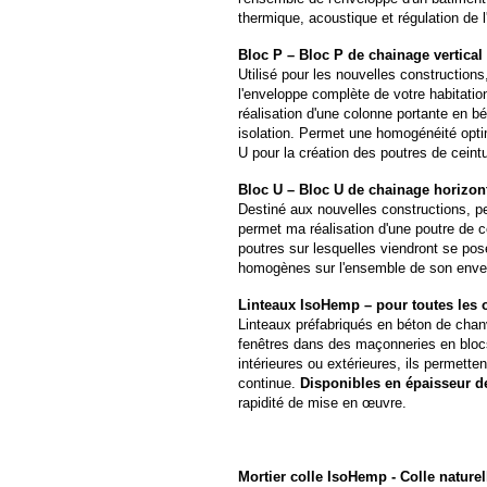
thermique, acoustique et régulation de l
Bloc P – Bloc P de chainage vertica
Utilisé pour les nouvelles construction
l'enveloppe complète de votre habitatio
réalisation d'une colonne portante en b
isolation. Permet une homogénéité optim
U pour la création des poutres de ceintu
Bloc U – Bloc U de chainage horizon
Destiné aux nouvelles constructions, pe
permet ma réalisation d'une poutre de c
poutres sur lesquelles viendront se pos
homogènes sur l'ensemble de son envelo
Linteaux IsoHemp – pour toutes les 
Linteaux préfabriqués en béton de chanv
fenêtres dans des maçonneries en blocs
intérieures ou extérieures, ils permette
continue.
Disponibles en épaisseur d
rapidité de mise en œuvre.
Mortier colle IsoHemp -
Colle naturel