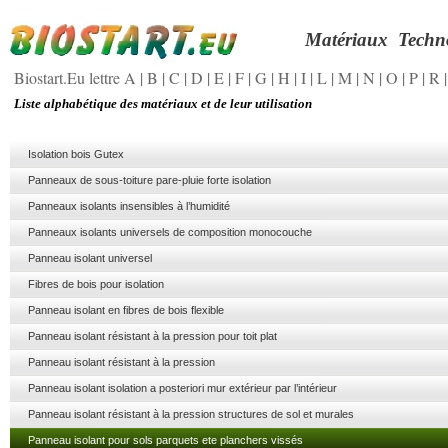
Matériaux
Techn
Biostart.Eu lettre A
|
B
|
C
|
D
|
E
|
F
|
G
|
H
|
I
|
L
|
M
|
N
|
O
|
P
|
R
Liste alphabétique des matériaux et de leur utilisation
Isolation bois Gutex
Panneaux de sous-toiture pare-pluie forte isolation
Panneaux isolants insensibles à l’humidité
Panneaux isolants universels de composition monocouche
Panneau isolant universel
Fibres de bois pour isolation
Panneau isolant en fibres de bois flexible
Panneau isolant résistant à la pression pour toit plat
Panneau isolant résistant à la pression
Panneau isolant isolation a posteriori mur extérieur par l’intérieur
Panneau isolant résistant à la pression structures de sol et murales
Panneau isolant pour sols parquets ete planchers vissés