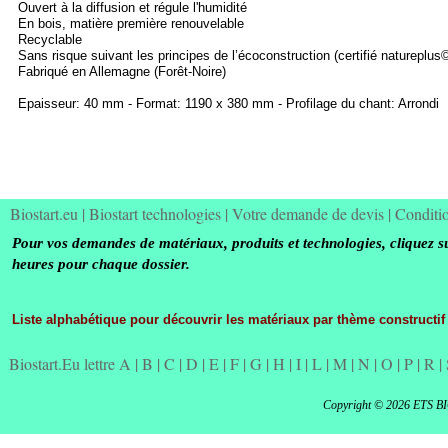
Ouvert à la diffusion et régule l'humidité
En bois, matière première renouvelable
Recyclable
Sans risque suivant les principes de l’écoconstruction (certifié natureplus
Fabriqué en Allemagne (Forêt-
Noire)
Epaisseur: 40 mm -
Format: 1190 x 380 mm -
Profilage du chant: Arrondi
Biostart.eu
|
Biostart technologies
|
Votre demande de devis
|
Conditi
Pour vos demandes de matériaux, produits et technologies, cliquez s
heures pour chaque dossier.
Liste alphabétique pour découvrir les matériaux par thème constructif
Biostart.Eu lettre A
|
B
|
C
|
D
|
E
|
F
|
G
|
H
|
I
|
L
|
M
|
N
|
O
|
P
|
R
|
Copyright © 2026 ETS B