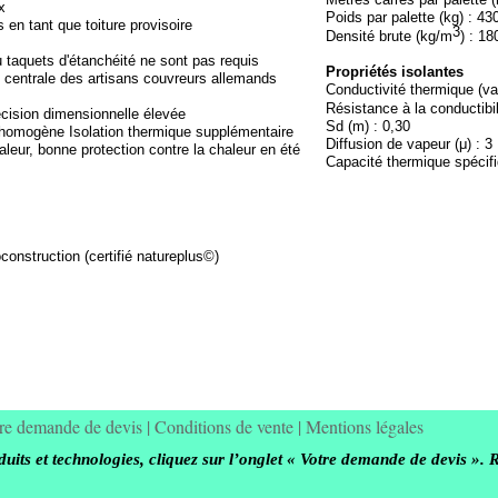
x
Poids par palette (kg) : 43
en tant que toiture provisoire
3
Densité brute (kg/m
) : 18
 taquets d'étanchéité ne sont pas requis
Propriétés isolantes
n centrale des artisans couvreurs allemands
Conductivité thermique (va
Résistance à la conductibi
écision dimensionnelle élevée
Sd (m) : 0,30
 homogène Isolation thermique supplémentaire
Diffusion de vapeur (μ) : 3
leur, bonne protection contre la chaleur en été
Capacité thermique spécifi
construction (certifié natureplus©)
re demande de devis
|
Conditions de vente
|
Mentions légales
its et technologies, cliquez sur l’onglet « Votre demande de devis ». 