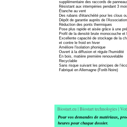
supplémentaire des raccords de panneau
Résistant aux intempéries pendant 3 mois 
Étanche au vent
Des rubans d'étanchéité pour les clous ou
Dépôt de garantie auprès de l'Associatio
Réduction des ponts thermiques
Pose plus rapide et aisée grâce à une pr
Profil de la densité brute monocouche et
Excellente capacité de stockage de la cha
et contre le froid en hiver
Améliore l'isolation phonique
Ouvert à la diffusion et régule l'humidité
En bois, matière première renouvelable
Recyclable
Sans risque suivant les principes de l’éco
Fabriqué en Allemagne (Forêt-
Noire)
Biostart.eu
|
Biostart technologies
|
Vot
Pour vos demandes de matériaux, produ
heures pour chaque dossier.