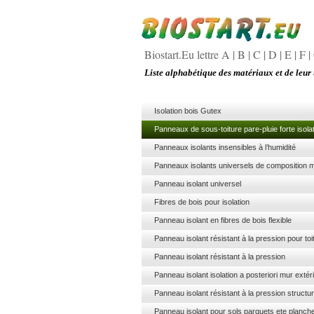
Biostart.Eu lettre A
|
B
|
C
|
D
|
E
|
F
|
Liste alphabétique des matériaux et de leur 
Isolation bois Gutex
Panneaux de sous-toiture pare-pluie forte i
Panneaux isolants insensibles à l’humidité
Panneaux isolants universels de compositi
Panneau isolant universel
Fibres de bois pour isolation
Panneau isolant en fibres de bois flexible
Panneau isolant résistant à la pression pour t
Panneau isolant résistant à la pression
Panneau isolant isolation a posteriori mur ex
Panneau isolant résistant à la pression str
Panneau isolant pour sols parquets ete planch