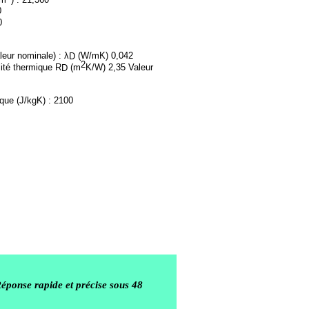
0
0
leur nominale) : λ
(W/mK) 0,042
D
2
lité thermique R
(m
K/W) 2,35 Valeur
D
que (J/kgK) : 2100
Réponse rapide et précise sous 48