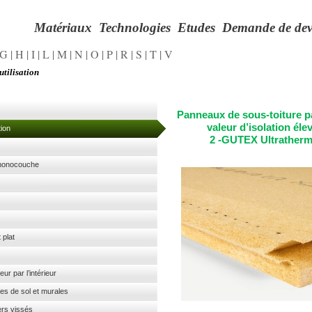
Matériaux
Technologies
Etudes
Demande de dev
G
|
H
|
I
|
L
|
M
|
N
|
O
|
P
|
R
|
S
|
T
|
V
utilisation
Panneaux de sous-
toiture p
valeur d’isolation éle
solation
2 -
GUTEX Ultrather
on monocouche
oit plat
térieur par l’intérieur
uctures de sol et murales
ers vissés