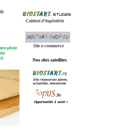
is
Cabinet d’ingéniérie
Site e-
commerce
are-
pluie
vée
m®
Nos sites satellites