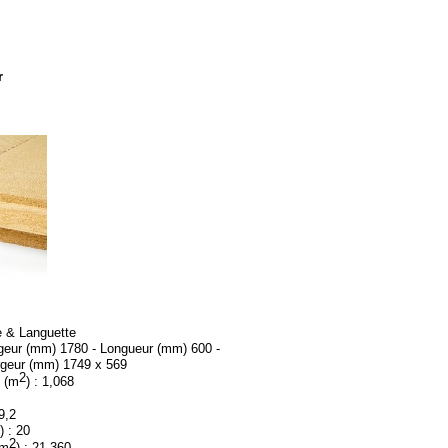
r
e & Languette
geur (mm) 1780 -
Longueur (mm) 600 -
argeur (mm) 1749 x 569
2
u (m
) : 1,068
9,2
) : 20
2
(m
) : 21,360