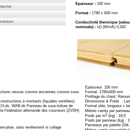
Epaisseur :
100 mm
s en plancher
Format :
1780 x 600 mm
n extérieure
Conductivité thermique (valeu
nominale) :
λ
(W/mK) 0,042
D
Epaisseur: 100 mm
tructions neuves comme anciennes comme sous-
Format: 1780x600 mm
Profilage du chant: Rainur
constructions à montants (façades ventilées)
Dimensions & Poids : Lar
EO-
ds, WAB-
ds Panneau de sous-
toiture de
Format utile, longueur x l
la Fédération allemande des couvreurs (ZVDH).
Mètres carrés par pannea
2
Poids par m
(kg) : 18,0
Poids par panneau (kg) : 1
Panneaux par palette (Stk.
are-
pluie, sans revêtement ni collage
Mètres carrés par palette 