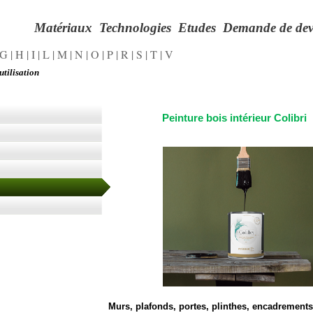
Matériaux
Technologies
Etudes
Demande de dev
G
|
H
|
I
|
L
|
M
|
N
|
O
|
P
|
R
|
S
|
T
|
V
utilisation
Peinture bois intérieur Colibri
i
ibri
olibri
i
Murs, plafonds, portes, plinthes, encadrements