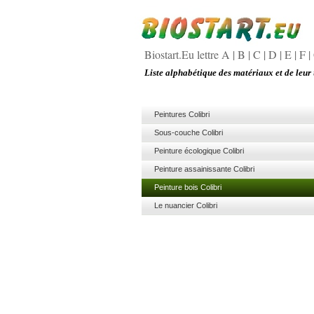
Biostart.Eu lettre A
|
B
|
C
|
D
|
E
|
F
|
Liste alphabétique des matériaux et de leur 
Peintures Colibri
Sous-couche Colibr
Peinture écologique Col
Peinture assainissante C
Peinture bois Colibr
Le nuancier Colibri