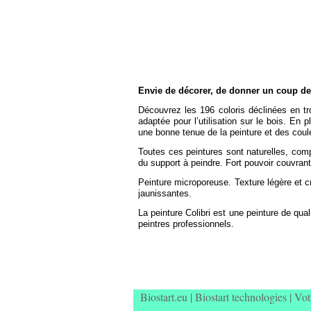
Envie de décorer, de donner un coup de
Découvrez les 196 coloris déclinées en troi
adaptée pour l’utilisation sur le bois. En 
une bonne tenue de la peinture et des coul
Toutes ces peintures sont naturelles, comp
du support à peindre. Fort pouvoir couvrant
Peinture microporeuse. Texture légère et c
jaunissantes.
La peinture Colibri est une peinture de qu
peintres professionnels.
Biostart.eu
|
Biostart technologies
|
Vot