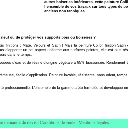
autres boiseries intérieures, cette peinture Colib
l’ensemble de vos travaux sur tous types de bo
anciens non tanniques.
 neuf ou de protéger vos supports bois ou boiseries ?
s finitions : Mate, Velours et Satin ! Mais la peinture Colibri finition Satin
plus d’apporter un bel aspect uniforme aux surfaces peintes, elle est plus ré
eurs dans le temps.
osées d’eau et de résine d’origine végétale à 95% biosourcée. Rendement éle
.
rémeuse, facile d’application. Peinture lavable, résistante, sans odeur, temp
alité professionnelle. L'ensemble de la gamme a été formulée et développée en
re demande de devis
|
Conditions de vente
|
Mentions légales