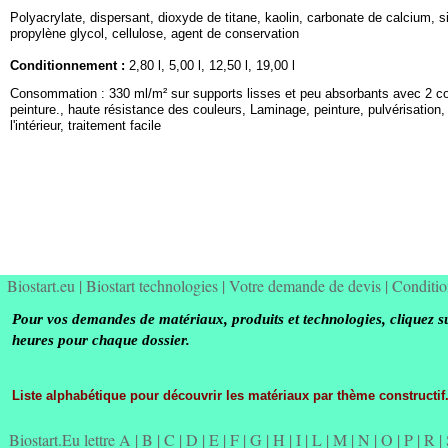
Polyacrylate, dispersant, dioxyde de titane, kaolin, carbonate de calcium, si
propylène glycol, cellulose, agent de conservation
Conditionnement :
2,80 l, 5,00 l, 12,50 l, 19,00 l
Consommation : 330 ml/m² sur supports lisses et peu absorbants avec 2 c
peinture., haute résistance des couleurs, Laminage, peinture, pulvérisation,
l'intérieur, traitement facile
Biostart.eu
|
Biostart technologies
|
Votre demande de devis
|
Conditio
Pour vos demandes de matériaux, produits et technologies, cliquez s
heures pour chaque dossier.
Liste alphabétique pour découvrir les matériaux par thème constructif
Biostart.Eu lettre A
|
B
|
C
|
D
|
E
|
F
|
G
|
H
|
I
|
L
|
M
|
N
|
O
|
P
|
R
|