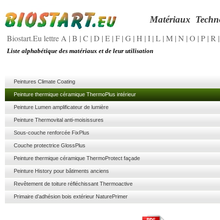
Matériaux
Techn
Biostart.Eu lettre A
|
B
|
C
|
D
|
E
|
F
|
G
|
H
|
I
|
L
|
M
|
N
|
O
|
P
|
R
Liste alphabétique des matériaux et de leur utilisation
Peintures Climate Coating
Peinture thermique céramique ThermoPlus intérieur
Peinture Lumen amplificateur de lumière
Peinture Thermovital anti-moisissures
Sous-couche renforcée FixPlus
Couche protectrice GlossPlus
Peinture thermique céramique ThermoProtect façade
Peinture History pour bâtiments anciens
Revêtement de toiture réfléchissant Thermoactive
Primaire d’adhésion bois extérieur NaturePrimer