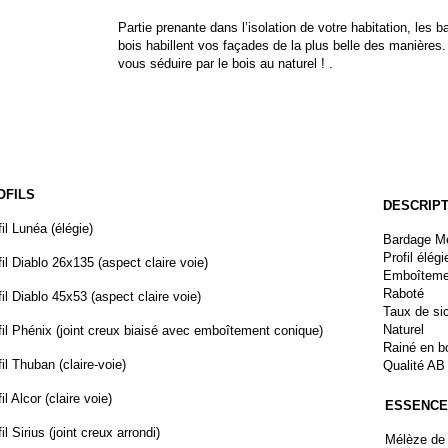
Partie prenante dans l’isolation de votre habitation, les 
bois habillent vos façades de la plus belle des manières.
vous séduire par le bois au naturel !
.
OFILS
DESCRIPT
il Lunéa (élégie)
Bardage Mé
Profil élég
fil Diablo 26x135 (aspect claire voie)
Emboîteme
Raboté
fil Diablo 45x53 (aspect claire voie)
Taux de si
Naturel
fil Phénix (joint creux biaisé avec emboîtement conique)
Rainé en bo
il Thuban (claire-
voie)
Qualité AB
il Alcor (claire voie)
ESSENCE
il Sirius (joint creux arrondi)
Mélèze de 