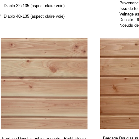
Provenance
fil Diablo 32x135 (aspect claire voie)
Issu de fo
Veinage as
fil Diablo 40x135 (aspect claire voie)
Densité : 
Noeuds de 
Bardage Douglas pur
Bardage Douglas aubier accepté -
Profil Elégie