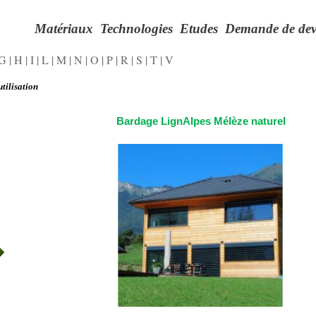
Matériaux
Technologies
Etudes
Demande de dev
G
|
H
|
I
|
L
|
M
|
N
|
O
|
P
|
R
|
S
|
T
|
V
tilisation
Bardage LignAlpes Mélèze naturel