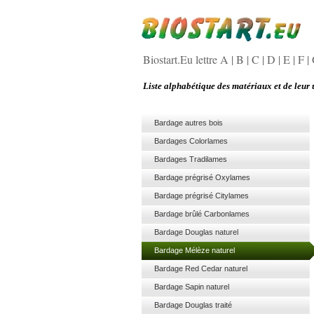
Biostart.Eu lettre A
|
B
|
C
|
D
|
E
|
F
|
Liste alphabétique des matériaux et de leur u
Bardage autres bois
Bardages Colorlames
Bardages Tradilames
Bardage prégrisé Oxylames
Bardage prégrisé Citylames
Bardage brûlé Carbonlames
Bardage Douglas naturel
Bardage Mélèze naturel
Bardage Red Cedar naturel
Bardage Sapin naturel
Bardage Douglas traité