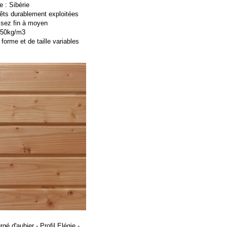
 : Sibérie
rêts durablement exploitées
sez fin à moyen
650kg/m3
forme et de taille variables
gé d'aubier -
Profil Elégie -