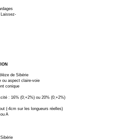
bardages
 Laissez-
ION
lèze de Sibérie
ie ou aspect claire-
voie
nt conique
ccité : 16% (0;+2%) ou 20% (0;+2%)
ut (-
4cm sur les longueurs réelles)
 ou A
Sibérie