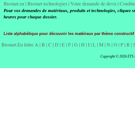
Biostart.eu
|
Biostart technologies
|
Votre demande de devis
|
Conditi
Pour vos demandes de matériaux, produits et technologies, cliquez s
heures pour chaque dossier.
Liste alphabétique pour découvrir les matériaux par thème constructif
Biostart.Eu lettre A
|
B
|
C
|
D
|
E
|
F
|
G
|
H
|
I
|
L
|
M
|
N
|
O
|
P
|
R
|
Copyright © 2026 ETS