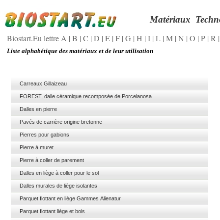
Matériaux
Techn
Biostart.Eu lettre A
|
B
|
C
|
D
|
E
|
F
|
G
|
H
|
I
|
L
|
M
|
N
|
O
|
P
|
R
Liste alphabétique des matériaux et de leur utilisation
Carreaux Gillaizeau
FOREST, dalle céramique recomposée de Porcelanosa
Dalles en pierre
Pavés de carrière origine bretonne
Pierres pour gabions
Pierre à muret
Pierre à coller de parement
Dalles en liège à coller pour le sol
Dalles murales de liège isolantes
Parquet flottant en liège Gammes Alienatur
Parquet flottant liège et bois