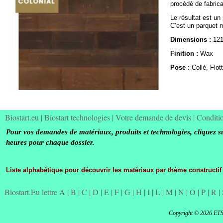
procédé de fabricat
Le résultat est un
C’est un parquet ma
Dimensions :
121
Finition :
Wax
Pose :
Collé, Flot
Biostart.eu
|
Biostart technologies
|
Votre demande de devis
|
Conditi
Pour vos demandes de matériaux, produits et technologies, cliquez s
heures pour chaque dossier.
Liste alphabétique pour découvrir les matériaux par thème constructif
Biostart.Eu lettre A
|
B
|
C
|
D
|
E
|
F
|
G
|
H
|
I
|
L
|
M
|
N
|
O
|
P
|
R
|
Copyright © 2026 ET