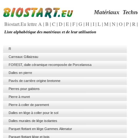
Matériaux
Techn
Biostart.Eu lettre A
|
B
|
C
|
D
|
E
|
F
|
G
|
H
|
I
|
L
|
M
|
N
|
O
|
P
|
R
Liste alphabétique des matériaux et de leur utilisation
R
Carreaux Gillaizeau
FOREST, dalle céramique recomposée de Porcelanosa
Dalles en pierre
Pavés de carrière origine bretonne
Pierres pour gabions
Pierre à muret
Pierre à coller de parement
Dalles en liège à coller pour le sol
Dalles murales de liège isolantes
Parquet flottant en liège Gammes Alienatur
Parquet flottant liège et bois