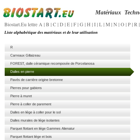
Matériaux
Techn
Biostart.Eu lettre A
|
B
|
C
|
D
|
E
|
F
|
G
|
H
|
I
|
L
|
M
|
N
|
O
|
P
|
R
Liste alphabétique des matériaux et de leur utilisation
R
Carreaux Gillaizeau
FOREST, dalle céramique recomposée de Porcelanosa
Dalles en pierre
Pavés de carrière origine bretonne
Pierres pour gabions
Pierre à muret
Pierre à coller de parement
Dalles en liège à coller pour le sol
Dalles murales de liège isolantes
Parquet flottant en liège Gammes Alienatur
Parquet flottant liège et bois