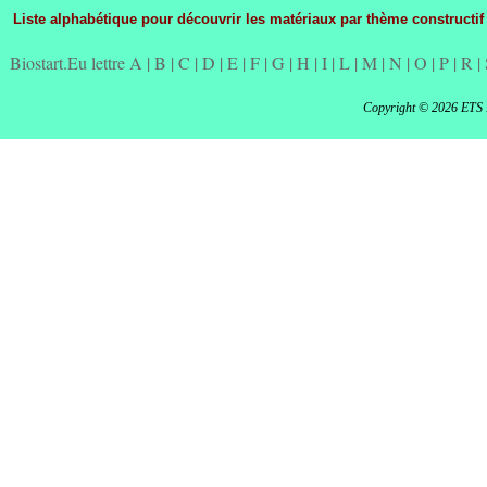
Liste alphabétique pour découvrir les matériaux par thème constructif
Biostart.Eu lettre A
|
B
|
C
|
D
|
E
|
F
|
G
|
H
|
I
|
L
|
M
|
N
|
O
|
P
|
R
|
Copyright © 2026 ETS