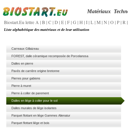
Matériaux
Techn
Biostart.Eu lettre A
|
B
|
C
|
D
|
E
|
F
|
G
|
H
|
I
|
L
|
M
|
N
|
O
|
P
|
R
Liste alphabétique des matériaux et de leur utilisation
Carreaux Gillaizeau
FOREST, dalle céramique recomposée de Porcelanosa
Dalles en pierre
Pavés de carrière origine bretonne
Pierres pour gabions
Pierre à muret
Pierre à coller de parement
Dalles en liège à coller pour le sol
Dalles murales de liège isolantes
Parquet flottant en liège Gammes Alienatur
Parquet flottant liège et bois