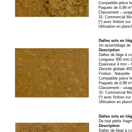
Compatible pièce hu
Paquets de 0,99 m² 
Classement – usage
31-
Commercial Mod
(*) avec finition s
Utilisation en plan
Dalles sols en liè
Un assemblage de r
Description
Dalles de liège à co
Longueur 300 mm La
Epaisseur 4 mm – t
Densité globale 45
Finition : Naturelle
Compatible pièce h
Paquets de 0,99 m² 
Classement – usag
31-
Commercial Mod
(*) avec finition s
Utilisation en plan
Dalles sols en liè
De tout petits frag
Description
Dalles de liège à co