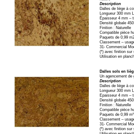
Description
Dalles de liège à col
Longueur 300 mm La
Épaisseur 4 mm – to
Densité globale 45
Finition : Naturelle
Compatible pièce hu
Paquets de 0,99 m2 
Classement – usage
31-
Commercial Mod
(*) avec finition s
Utilisation en plan
Dalles sols en liè
Un agencement de g
Description
Dalles de liège à col
Longueur 300 mm La
Epaisseur 4 mm – to
Densité globale 45
Finition : Naturelle
Compatible pièce hu
Paquets de 0,99 m² 
Classement – usage
31-
Commercial Mod
(*) avec finition s
Utilisation en plan