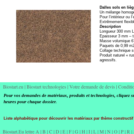
Dalles sols en liè
Un mélange homogèn
Pour l’intérieur ou l’
Extrêmement flexibl
Description
Longueur 300 mm La
Epaisseur 3 mm – t
Masse volumique 67
Paquets de 0,99 m2 
Collage technique s
Produit naturel « rus
agressifs.
Biostart.eu
|
Biostart technologies
|
Votre demande de devis
|
Conditi
Pour vos demandes de matériaux, produits et technologies, cliquez s
heures pour chaque dossier.
Liste alphabétique pour découvrir les matériaux par thème constructif
Biostart.Eu lettre A
|
B
|
C
|
D
|
E
|
F
|
G
|
H
|
I
|
L
|
M
|
N
|
O
|
P
|
R
|