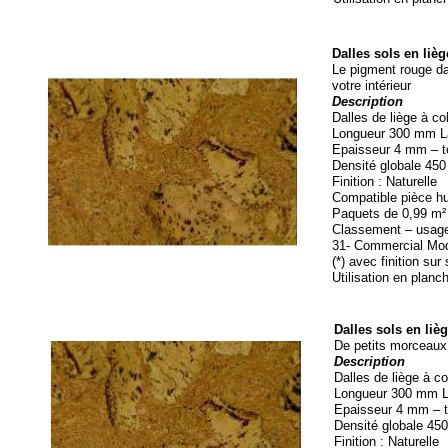
Dalles sols en liè
Le pigment rouge da
votre intérieur
Description
Dalles de liège à col
Longueur 300 mm La
Epaisseur 4 mm – to
Densité globale 45
Finition : Naturelle
Compatible pièce hu
Paquets de 0,99 m² 
Classement – usage
31-
Commercial Modé
(*) avec finition s
Utilisation en plan
Dalles sols en li
De petits morceaux 
Description
Dalles de liège à co
Longueur 300 mm La
Epaisseur 4 mm – t
Densité globale 45
Finition : Naturelle