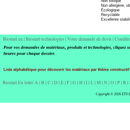
Non toxique
Non allergène, o
Écologique
Recyclable
Excellente stabili
Biostart.eu
|
Biostart technologies
|
Votre demande de devis
|
Conditi
Pour vos demandes de matériaux, produits et technologies, cliquez s
heures pour chaque dossier.
Liste alphabétique pour découvrir les matériaux par thème constructif
Biostart.Eu lettre A
|
B
|
C
|
D
|
E
|
F
|
G
|
H
|
I
|
L
|
M
|
N
|
O
|
P
|
R
|
Copyright © 2026 ETS 