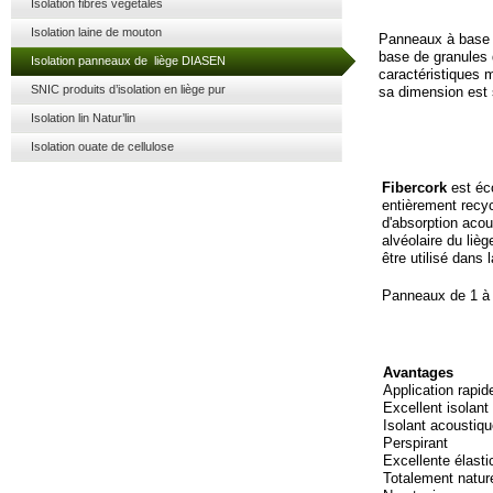
Isolation fibres végétales
Isolation laine de mouton
Panneaux à base d
base de granules 
Isolation panneaux de liège DIASEN
caractéristiques 
SNIC produits d’isolation en liège pur
sa dimension est 
Isolation lin Natur’lin
Isolation ouate de cellulose
Fibercork
est éco
entièrement recyc
d'absorption acous
alvéolaire du lièg
être utilisé dans 
Panneaux de 1 à 
Avantages
Application rapide
Excellent isolant
Isolant acoustiq
Perspirant
Excellente élasti
Totalement natur