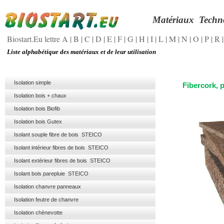
Matériaux
Techn
Biostart.Eu lettre A
|
B
|
C
|
D
|
E
|
F
|
G
|
H
|
I
|
L
|
M
|
N
|
O
|
P
|
R
Liste alphabétique des matériaux et de leur utilisation
Isolation simple
Fibercork, 
Isolation bois + chaux
Isolation bois Biofib
Isolation bois Gutex
Isolant souple fibre de bois STEICO
Isolant intérieur fibres de bois STEICO
Isolant extérieur fibres de bois STEICO
Isolant bois parepluie STEICO
Isolation chanvre panneaux
Isolation feutre de chanvre
Isolation chènevotte