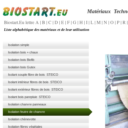
Matériaux
Techn
Biostart.Eu lettre A
|
B
|
C
|
D
|
E
|
F
|
G
|
H
|
I
|
L
|
M
|
N
|
O
|
P
|
R
Liste alphabétique des matériaux et de leur utilisation
Isolation simple
Isolation bois + chaux
Isolation bois Biofib
Isolation bois Gutex
Isolant souple fibre de bois STEICO
Isolant intérieur fibres de bois STEICO
Isolant extérieur fibres de bois STEICO
Isolant bois parepluie STEICO
Isolation chanvre panneaux
Isolation feutre de chanvre
Isolation chènevotte
Isolation fibres végétales