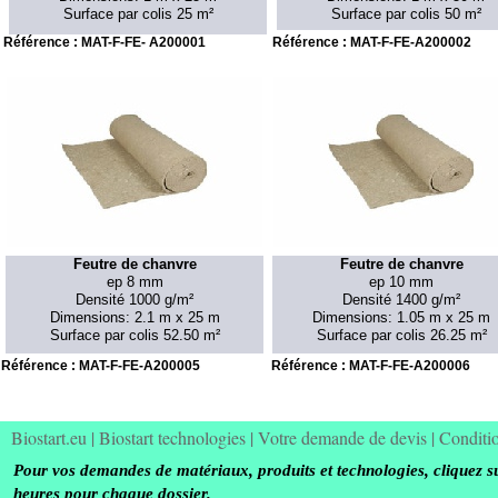
Surface par colis 25 m²
Surface par colis 50 m²
Référence : MAT-
F-
FE-
A200001
Référence : MAT-
F-
FE-
A200002
Feutre de chanvre
Feutre de chanvre
ep 8 mm
ep 10 mm
Densité 1000 g/m²
Densité 1400 g/m²
Dimensions: 2.1 m x 25 m
Dimensions: 1.05 m x 25 m
Surface par colis 52.50 m²
Surface par colis 26.25 m²
Référence : MAT-
F-
FE-
A200005
Référence : MAT-
F-
FE-
A200006
Biostart.eu
|
Biostart technologies
|
Votre demande de devis
|
Conditi
Pour vos demandes de matériaux, produits et technologies, cliquez s
heures pour chaque dossier.