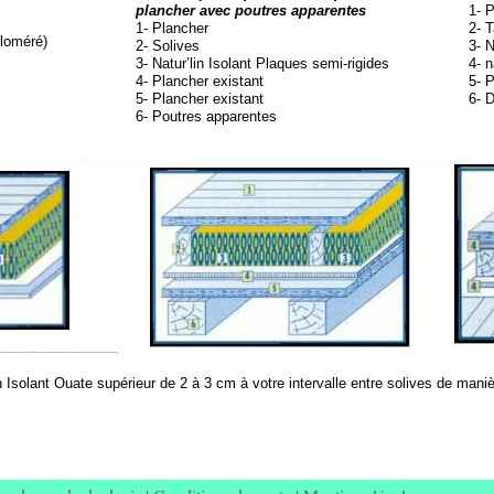
plancher avec poutres apparentes
1-
P
1-
Plancher
2-
T
loméré)
2-
Solives
3-
Na
3-
Natur’lin Isolant Plaques semi-
rigides
4-
na
4-
Plancher existant
5-
P
5-
Plancher existant
6-
D
6-
Poutres apparentes
n Isolant Ouate supérieur de 2 à 3 cm à votre intervalle entre solives de manièr