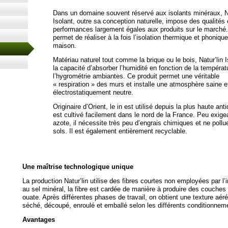
Dans un domaine souvent réservé aux isolants minéraux, Na
Isolant, outre sa conception naturelle, impose des qualités 
performances largement égales aux produits sur le marché. 
permet de réaliser à la fois l’isolation thermique et phonique
maison.
Matériau naturel tout comme la brique ou le bois, Natur’lin I
la capacité d’absorber l’humidité en fonction de la températ
l’hygrométrie ambiantes. Ce produit permet une véritable
« respiration » des murs et installe une atmosphère saine e
électrostatiquement neutre.
Originaire d’Orient, le in est utilisé depuis la plus haute antiq
est cultivé facilement dans le nord de la France. Peu exige
azote, il nécessite très peu d’engrais chimiques et ne pollu
sols. Il est également entièrement recyclable.
Une maîtrise technologique unique
La production Natur’lin utilise des fibres courtes non employées par l’i
au sel minéral, la fibre est cardée de manière à produire des couches
ouate. Après différentes phases de travail, on obtient une texture aéré
séché, découpé, enroulé et emballé selon les différents conditionneme
Avantages