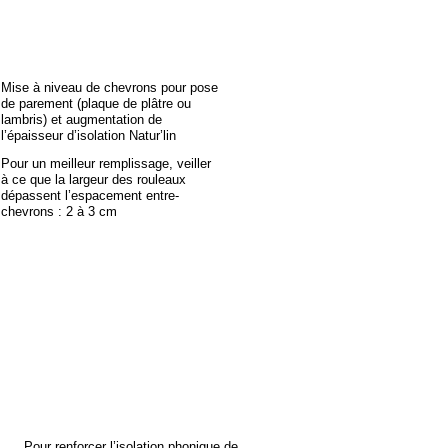
Mise à niveau de chevrons pour pose
de parement (plaque de plâtre ou
lambris) et augmentation de
l’épaisseur d’isolation Natur’lin
Pour un meilleur remplissage, veiller
à ce que la largeur des rouleaux
dépassent l’espacement entre-
chevrons : 2 à 3 cm
Pour renforcer l’isolation phonique de