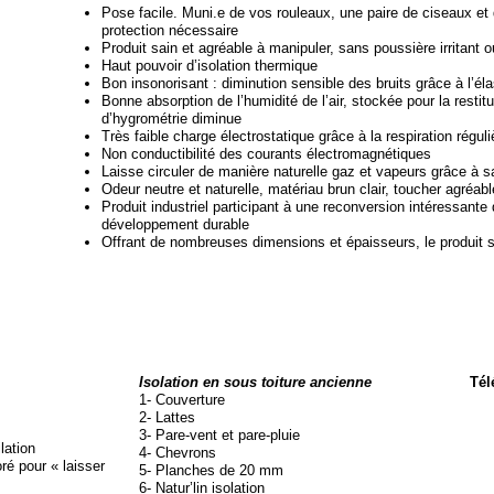
Pose facile. Muni.e de vos rouleaux, une paire de ciseaux et
protection nécessaire
Produit sain et agréable à manipuler, sans poussière irritant
Haut pouvoir d’isolation thermique
Bon insonorisant : diminution sensible des bruits grâce à l’élas
Bonne absorption de l’humidité de l’air, stockée pour la restitu
d’hygrométrie diminue
Très faible charge électrostatique grâce à la respiration régul
Non conductibilité des courants électromagnétiques
Laisse circuler de manière naturelle gaz et vapeurs grâce à s
Odeur neutre et naturelle, matériau brun clair, toucher agréab
Produit industriel participant à une reconversion intéressante 
développement durable
Offrant de nombreuses dimensions et épaisseurs, le produit s’
Isolation en sous toiture ancienne
Tél
1-
Couverture
2-
Lattes
3-
Pare-
vent et pare-
pluie
lation
4-
Chevrons
oré pour « laisser
5-
Planches de 20 mm
6-
Natur’lin isolation