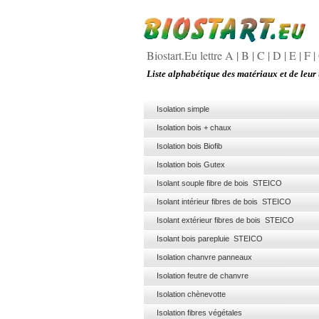
Biostart.Eu lettre A
|
B
|
C
|
D
|
E
|
F
|
Liste alphabétique des matériaux et de leur 
Isolation simple
Isolation bois + chaux
Isolation bois Biofib
Isolation bois Gutex
Isolant souple fibre de bois STEICO
Isolant intérieur fibres de bois STEICO
Isolant extérieur fibres de bois STEICO
Isolant bois parepluie STEICO
Isolation chanvre panneaux
Isolation feutre de chanvre
Isolation chènevotte
Isolation fibres végétales