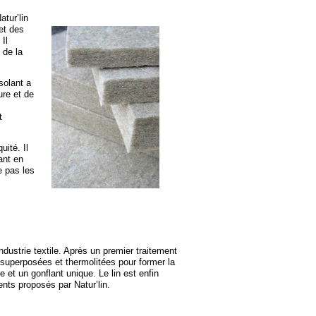
tur’lin
et des
Il
 de la
solant a
ure et de
t
uité. Il
ant en
e pas les
ndustrie textile. Après un premier traitement
 superposées et thermolitées pour former la
e et un gonflant unique. Le lin est enfin
nts proposés par Natur’lin.