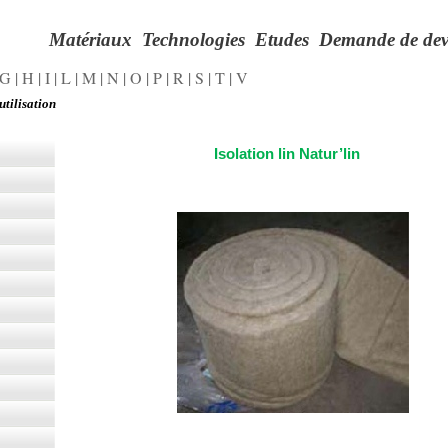
Matériaux
Technologies
Etudes
Demande de dev
G
|
H
|
I
|
L
|
M
|
N
|
O
|
P
|
R
|
S
|
T
|
V
utilisation
Isolation lin Natur’lin