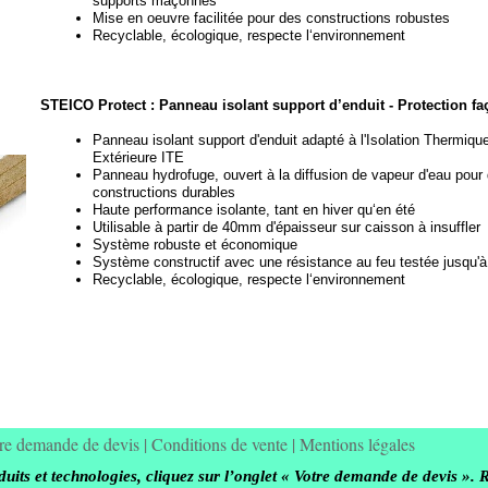
supports maçonnés
Mise en oeuvre facilitée pour des constructions robustes
Recyclable, écologique, respecte l‘environnement
STEICO Protect : Panneau isolant support d’enduit -
Protection fa
Panneau isolant support d'enduit adapté à l'Isolation Thermiqu
Extérieure ITE
Panneau hydrofuge, ouvert à la diffusion de vapeur d'eau pour
constructions durables
Haute performance isolante, tant en hiver qu‘en été
Utilisable à partir de 40mm d'épaisseur sur caisson à insuffler
Système robuste et économique
Système constructif avec une résistance au feu testée jusqu'
Recyclable, écologique, respecte l‘environnement
re demande de devis
|
Conditions de vente
|
Mentions légales
its et technologies, cliquez sur l’onglet « Votre demande de devis ». 