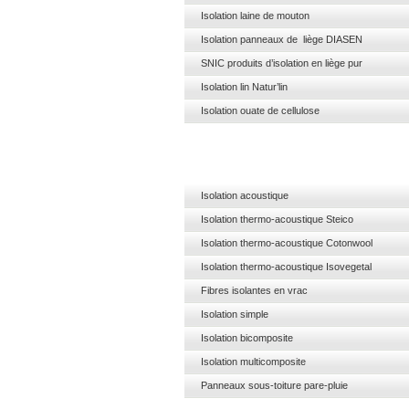
Isolation laine de mouton
Isolation panneaux de liège DIASEN
SNIC produits d’isolation en liège pur
Isolation lin Natur’lin
Isolation ouate de cellulose
Isolation acoustique
Isolation thermo-acoustique Steico
Isolation thermo-acoustique Cotonwool
Isolation thermo-acoustique Isovegetal
Fibres isolantes en vrac
Isolation simple
Isolation bicomposite
Isolation multicomposite
Panneaux sous-toiture pare-pluie