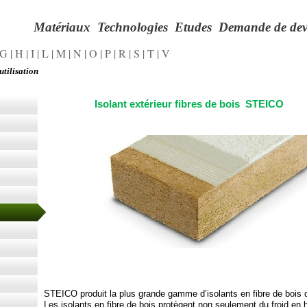
Matériaux
Technologies
Etudes
Demande de dev
G
|
H
|
I
|
L
|
M
|
N
|
O
|
P
|
R
|
S
|
T
|
V
utilisation
Isolant extérieur fibres de bois STEICO
STEICO produit la plus grande gamme d’isolants en fibre de bois
Les isolants en fibre de bois protègent non seulement du froid en 