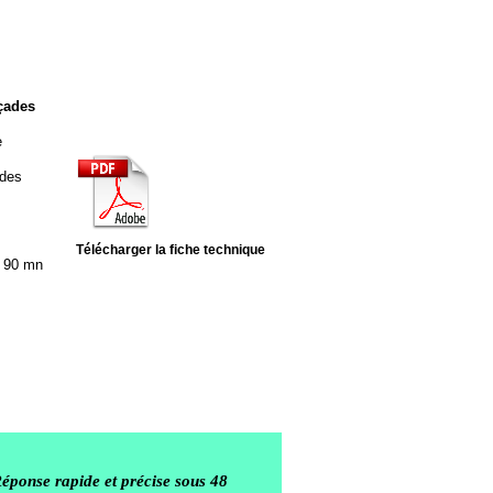
çades
e
 des
Télécharger la fiche technique
à 90 mn
Réponse rapide et précise sous 48