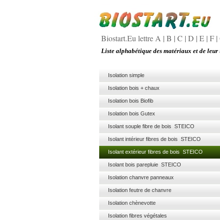
Biostart.Eu lettre A
|
B
|
C
|
D
|
E
|
F
|
Liste alphabétique des matériaux et de leur 
Isolation simple
Isolation bois + chaux
Isolation bois Biofib
Isolation bois Gutex
Isolant souple fibre de bois STEICO
Isolant intérieur fibres de bois STEICO
Isolant extérieur fibres de bois STEICO
Isolant bois parepluie STEICO
Isolation chanvre panneaux
Isolation feutre de chanvre
Isolation chènevotte
Isolation fibres végétales