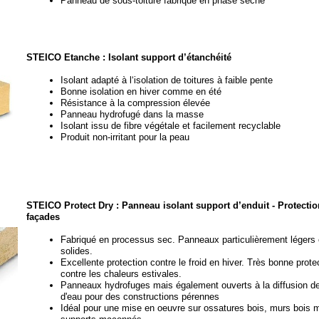
Panneau de sous-
toiture fabriqué en phase sèche
STEICO Etanche : Isolant support d’étanchéité
Isolant adapté à l‘isolation de toitures à faible pente
Bonne isolation en hiver comme en été
Résistance à la compression élevée
Panneau hydrofugé dans la masse
Isolant issu de fibre végétale et facilement recyclable
Produit non-
irritant pour la peau
STEICO Protect Dry : Panneau isolant support d’enduit -
Protectio
façades
Fabriqué en processus sec. Panneaux particulièrement légers 
solides.
Excellente protection contre le froid en hiver. Très bonne prote
contre les chaleurs estivales.
Panneaux hydrofuges mais également ouverts à la diffusion d
d'eau pour des constructions pérennes
Idéal pour une mise en oeuvre sur ossatures bois, murs bois m