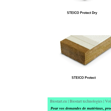
STEICO Protect Dry
STEICO Protect
Biostart.eu
|
Biostart technologies
|
Vot
Pour vos demandes de matériaux, produ